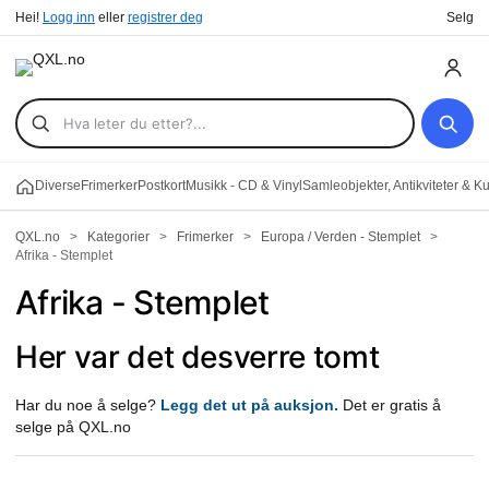
Hei!
Logg inn
eller
registrer deg
Selg
Diverse
Frimerker
Postkort
Musikk - CD & Vinyl
Samleobjekter, Antikviteter & K
QXL.no
>
Kategorier
>
Frimerker
>
Europa / Verden - Stemplet
>
Afrika - Stemplet
Afrika - Stemplet
Her var det desverre tomt
Har du noe å selge?
Legg det ut på auksjon.
Det er gratis å
selge på QXL.no