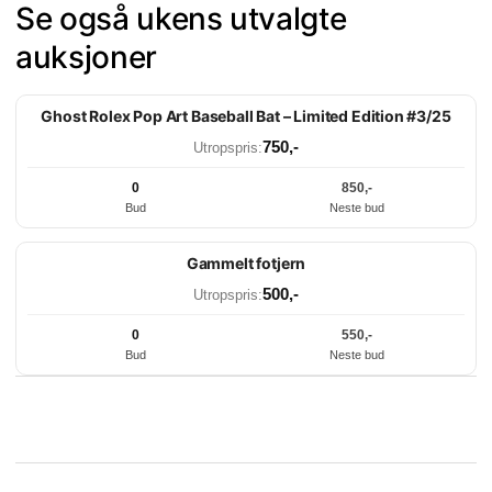
Se også ukens utvalgte
auksjoner
Slutter om: 4d 21t 41m 45s
Ghost Rolex Pop Art Baseball Bat – Limited Edition #3/25
Utvalgt
750
,-
Utropspris:
0
850
,-
Bud
Neste bud
Slutter om: 115d 21t 41m 45s
Gammelt fotjern
Utvalgt
500
,-
Utropspris:
0
550
,-
Bud
Neste bud