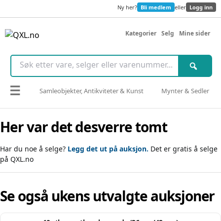
Ny her?
Bli medlem
eller
Logg inn
Kategorier
Selg
Mine sider
☰
Samleobjekter, Antikviteter & Kunst
Mynter & Sedler
Her var det desverre tomt
Har du noe å selge?
Legg det ut på auksjon.
Det er gratis å selge
på QXL.no
Se også ukens utvalgte auksjoner
Slutter om: 8d 09t 56m 52s