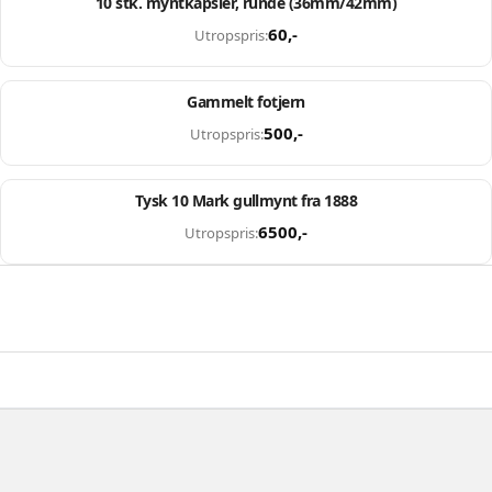
10 stk. myntkapsler, runde (36mm/42mm)
Utvalgt
60
,-
Utropspris:
Slutter om: 116d 21t 56m 52s
Gammelt fotjern
Utvalgt
500
,-
Utropspris:
Slutter om: 21t 56m 52s
Tysk 10 Mark gullmynt fra 1888
Utvalgt
6500
,-
Utropspris: