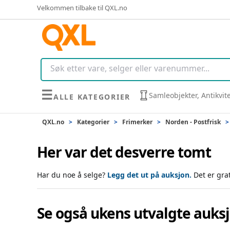
Velkommen tilbake til QXL.no
☰
Samleobjekter, Antikvit
ALLE KATEGORIER
QXL.no
>
Kategorier
>
Frimerker
>
Norden - Postfrisk
>
Her var det desverre tomt
Har du noe å selge?
Legg det ut på auksjon.
Det er gra
Se også ukens utvalgte auks