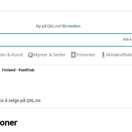
Ny på QXL.no?
Bli medlem
eter & Kunst
Mynter & Sedler
Frimerker
Militæreffekt
Finland - Postfrisk
tis å selge på QXL.no
joner