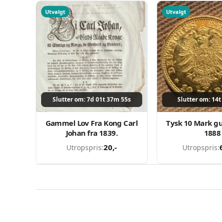
Utvalgt
Utvalgt
Slutter om: 7d 01t 37m 55s
Slutter om: 14
Gammel Lov Fra Kong Carl
Tysk 10 Mark gu
Johan fra 1839.
1888
20
,-
Utropspris:
Utropspris: