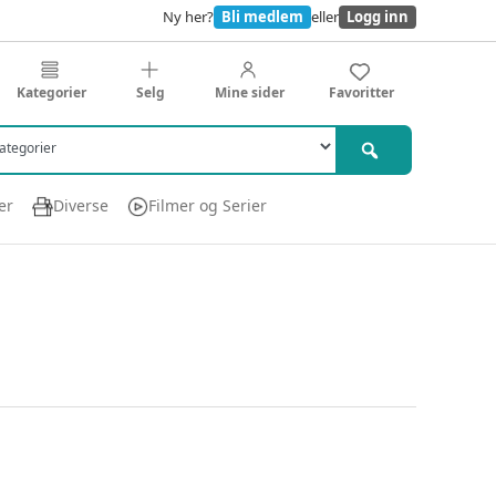
Ny her?
Bli medlem
eller
Logg inn
Kategorier
Selg
Mine sider
Favoritter
er
Diverse
Filmer og Serier