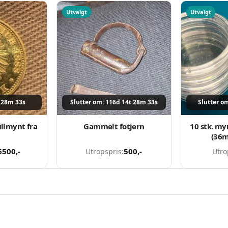
Utvalgt
Utvalgt
t 28m 33s
Slutter om: 116d 14t 28m 33s
Slutter o
llmynt fra
Gammelt fotjern
10 stk. my
(36
6500
,-
500
,-
Utropspris:
Utro