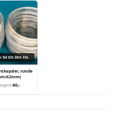
m: 8d 02t 28m 33s
ntkapsler, runde
mm/42mm)
60
,-
pspris: