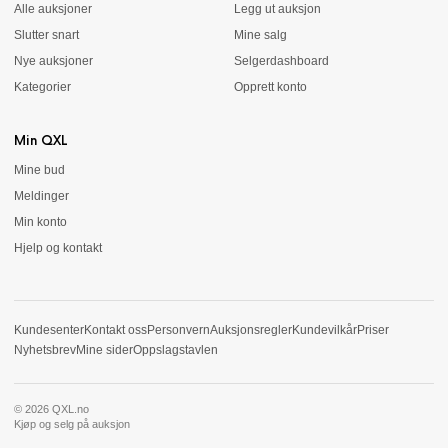
Alle auksjoner
Legg ut auksjon
Slutter snart
Mine salg
Nye auksjoner
Selgerdashboard
Kategorier
Opprett konto
Min QXL
Mine bud
Meldinger
Min konto
Hjelp og kontakt
Kundesenter
Kontakt oss
Personvern
Auksjonsregler
Kundevilkår
Priser
Nyhetsbrev
Mine sider
Oppslagstavlen
© 2026 QXL.no
Kjøp og selg på auksjon