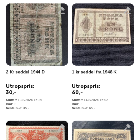
2 Kr seddel 1944 D
1 kr seddel fra 1948 K
Utropspris:
Utropspris:
30
,-
60
,-
10/8/2026 15:29
14/8/2026 16:02
0
0
35
,-
65
,-