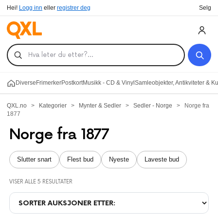
Hei!
Logg inn
eller
registrer deg
Selg
Diverse
Frimerker
Postkort
Musikk - CD & Vinyl
Samleobjekter, Antikviteter & K
QXL.no
>
Kategorier
>
Mynter & Sedler
>
Sedler - Norge
>
Norge fra
1877
Norge fra 1877
Slutter snart
Flest bud
Nyeste
Laveste bud
VISER ALLE 5 RESULTATER