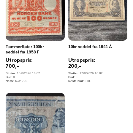
Tømmerfløter 100kr
10kr seddel fra 1941 Å
seddel fra 1958 F
Utropspris:
Utropspris:
700
,-
200
,-
16/8/2026 16:02
17/8/2026 16:02
0
0
720
,-
210
,-