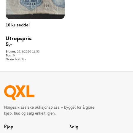
10 kr seddel
Utropspris:
5
,-
27/8/2026 11:53
0
6
,-
Norges klassiske auksjonsplass – bygget for å gjøre
kjøp, bud og salg enkelt igjen.
Kjøp
Selg