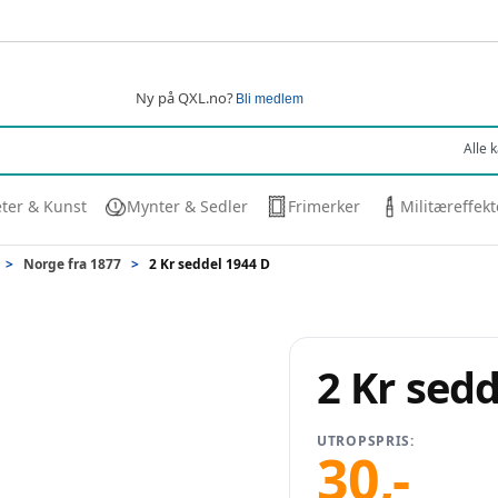
Ny på QXL.no?
Bli medlem
eter & Kunst
Mynter & Sedler
Frimerker
Militæreffekt
>
Norge fra 1877
>
2 Kr seddel 1944 D
2 Kr sed
UTROPSPRIS:
30
,-