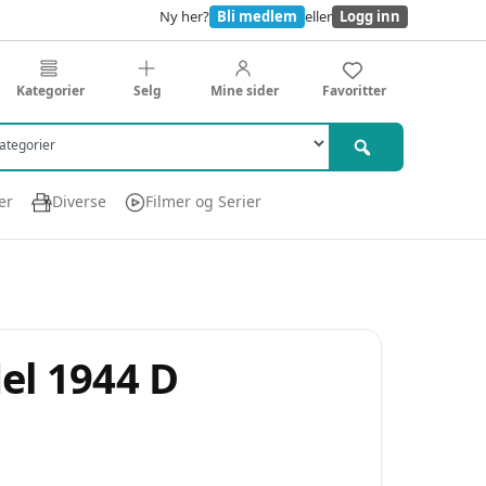
Ny her?
Bli medlem
eller
Logg inn
Kategorier
Selg
Mine sider
Favoritter
er
Diverse
Filmer og Serier
del 1944 D