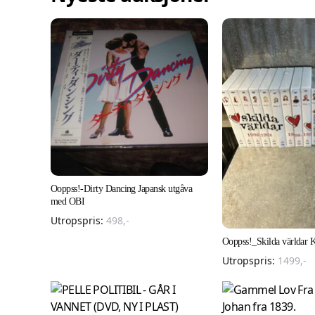
Ooppss!-Dirty Dancing Japansk utgåva
med OBI
Utropspris:
498
,-
Ooppss!_Skilda världar 
Utropspris:
1499
,-