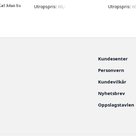
rl Johan fra
Utropspris:
60
,-
Utropspris:
6
Kundesenter
Personvern
Kundevilkår
Nyhetsbrev
Oppslagstavlen