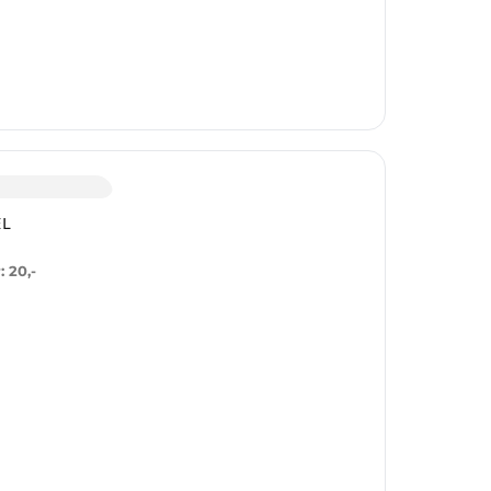
EL
r
:
20
,-