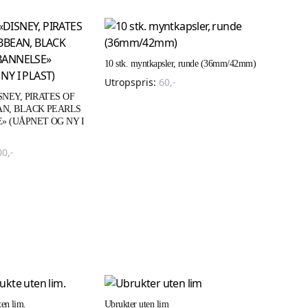
10 stk. myntkapsler, runde (36mm/42mm)
Utropspris:
60
,-
SNEY, PIRATES OF
AN, BLACK PEARLS
 (UÅPNET OG NY I
00
,-
ten lim.
Ubrukter uten lim