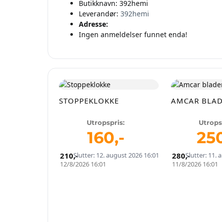
Butikknavn:
392hemi
Leverandør:
392hemi
Adresse:
Ingen anmeldelser funnet enda!
STOPPEKLOKKE
AMCAR BLAD
Utropspris:
Utrops
160
,-
25
210
Slutter: 12. august 2026 16:01
,-
280
Slutter: 11.
,-
12/8/2026 16:01
11/8/2026 16:01