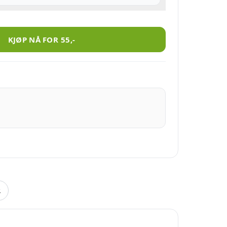
KJØP NÅ FOR
55
,-
R