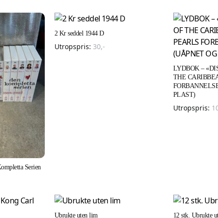
2 Kr seddel 1944 D
Utropspris:
30
,-
LYDBOK – «DI
THE CARIBBE
FORBANNELSE»
PLAST)
Utropspris:
1
Kompletta Serien
Ubrukte uten lim
12 stk. Ubrukte u