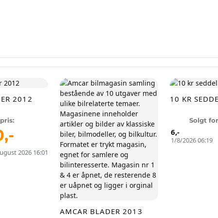
ER 2012
10 KR SEDD
pris:
Solgt fo
0
,-
6
,-
1/8/2026 06:19
 august 2026 16:01
AMCAR BLADER 2013