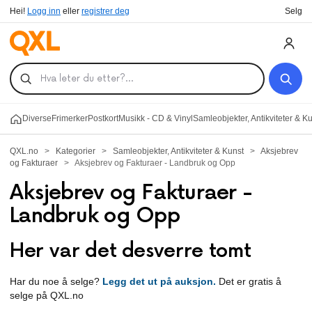
Hei!
Logg inn
eller
registrer deg
Selg
Diverse
Frimerker
Postkort
Musikk - CD & Vinyl
Samleobjekter, Antikviteter & K
QXL.no
>
Kategorier
>
Samleobjekter, Antikviteter & Kunst
>
Aksjebrev
og Fakturaer
>
Aksjebrev og Fakturaer - Landbruk og Opp
Aksjebrev og Fakturaer -
Landbruk og Opp
Her var det desverre tomt
Har du noe å selge?
Legg det ut på auksjon.
Det er gratis å
selge på QXL.no