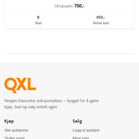
750
,-
Utropspris:
0
850
,-
Bud
Neste bud
Norges klassiske auksjonsplass – bygget for å gjøre
kjøp, bud og salg enkelt igjen.
Kjøp
Selg
Alle auksjoner
Legg ut auksjon
Slutter snart
Mine salg