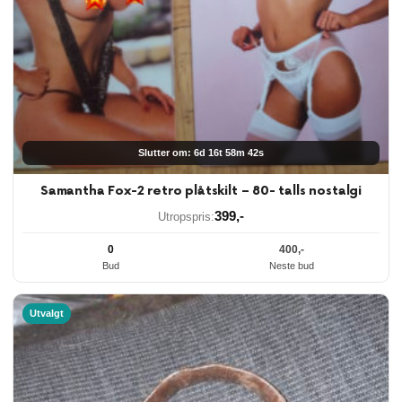
Slutter om: 6d 16t 58m 41s
Samantha Fox-2 retro plåtskilt – 80- talls nostalgi
399
,-
Utropspris:
0
400
,-
Bud
Neste bud
Utvalgt