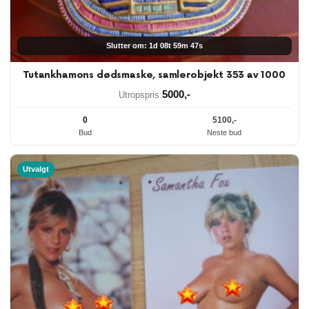
Slutter om: 1d 08t 59m 46s
Tutankhamons dødsmaske, samlerobjekt 353 av 1000
5000
,-
Utropspris:
0
5100
,-
Bud
Neste bud
Utvalgt