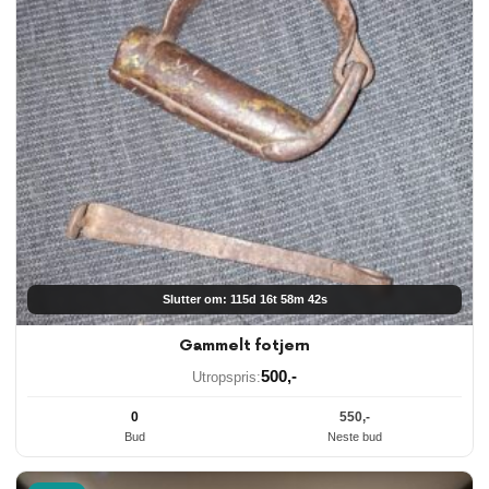
Slutter om: 115d 16t 58m 41s
Gammelt fotjern
500
,-
Utropspris:
0
550
,-
Bud
Neste bud