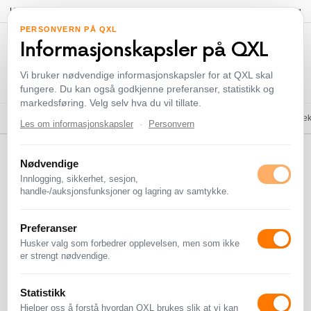
Hei!
Logg inn
eller
registrer deg
Selg
PERSONVERN PÅ QXL
Informasjonskapsler på QXL
Vi bruker nødvendige informasjonskapsler for at QXL skal
fungere. Du kan også godkjenne preferanser, statistikk og
markedsføring. Velg selv hva du vil tillate.
Diverse
Frimerker
Spill og Spillkonsoll
Postkort
Musikk - CD & Vinyl
Samleobjekt
Les om informasjonskapsler
·
Personvern
QXL.no
>
Kategorier
>
Samleobjekter, Antikviteter & Kunst
>
Antikviteter
>
Nødvendige
Smykker & Bestikk
Innlogging, sikkerhet, sesjon,
Smykker & Bestikk
handle-/auksjonsfunksjoner og lagring av samtykke.
Preferanser
Slutter snart
Flest bud
Nyeste
Laveste bud
Husker valg som forbedrer opplevelsen, men som ikke
er strengt nødvendige.
VISER ALLE 2 RESULTATER
Statistikk
Hjelper oss å forstå hvordan QXL brukes slik at vi kan