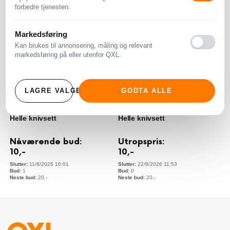
forbedre tjenesten.
Markedsføring
Kan brukes til annonsering, måling og relevant
markedsføring på eller utenfor QXL.
LAGRE VALGENE
GODTA ALLE
Helle knivsett
Helle knivsett
Nåværende bud:
Utropspris:
10
,-
10
,-
11/8/2026 16:01
22/8/2026 11:53
1
0
20
,-
20
,-