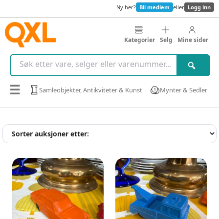
Ny her?
Bli medlem
eller
Logg inn
Kategorier
Selg
Mine sider
☰
Samleobjekter, Antikviteter & Kunst
Mynter & Sedler