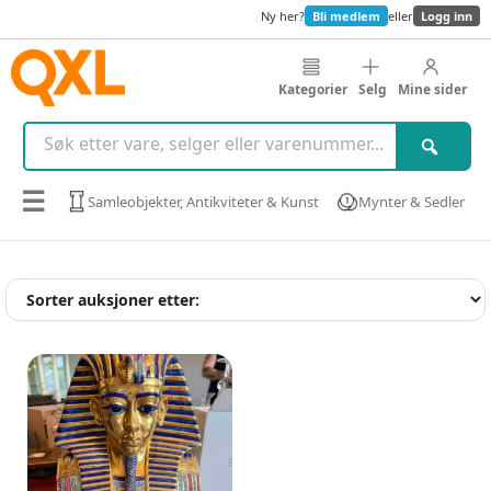
Ny her?
Bli medlem
eller
Logg inn
Kategorier
Selg
Mine sider
☰
Samleobjekter, Antikviteter & Kunst
Mynter & Sedler