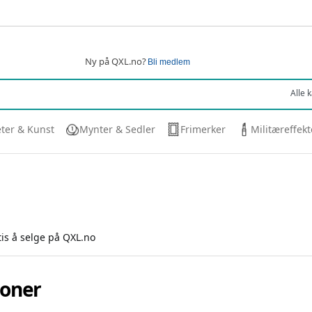
Ny på QXL.no?
Bli medlem
eter & Kunst
Mynter & Sedler
Frimerker
Militæreffekt
tis å selge på QXL.no
joner