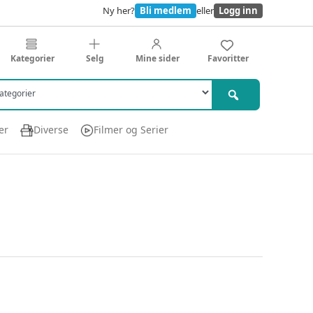
Ny her?
Bli medlem
eller
Logg inn
Kategorier
Selg
Mine sider
Favoritter
er
Diverse
Filmer og Serier