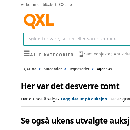
Velkommen tilbake til QXL.no
☰
Samleobjekter, Antikvit
ALLE KATEGORIER
QXL.no
>
Kategorier
>
Tegneserier
>
Agent X9
Her var det desverre tomt
Har du noe å selge?
Legg det ut på auksjon.
Det er gra
Se også ukens utvalgte auks