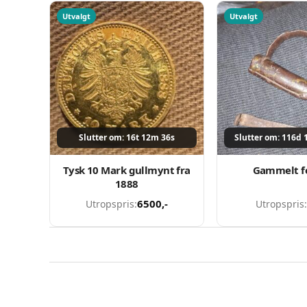
Utvalgt
Utvalgt
Slutter om: 16t 12m 36s
Slutter om: 116d 
Tysk 10 Mark gullmynt fra
Gammelt f
1888
6500
,-
Utropspris:
Utropspris: