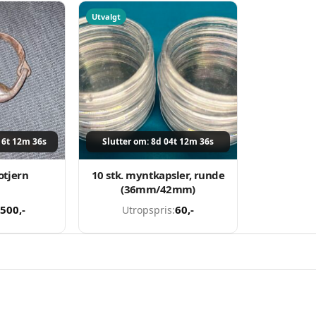
Utvalgt
16t 12m 36s
Slutter om: 8d 04t 12m 36s
otjern
10 stk. myntkapsler, runde
(36mm/42mm)
500
,-
60
,-
Utropspris: