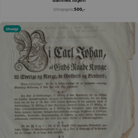
Gammelt fotjern
500
,-
Utropspris:
Utvalgt