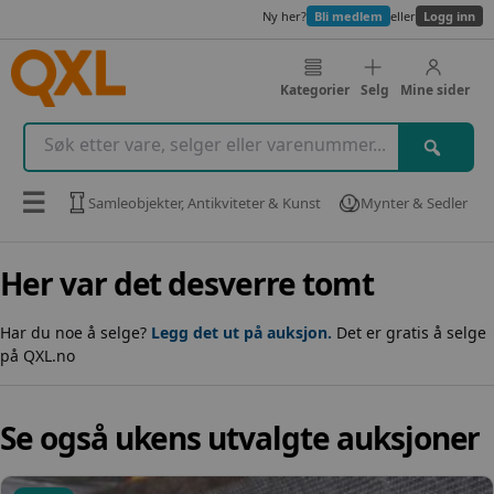
Ny her?
Bli medlem
eller
Logg inn
Kategorier
Selg
Mine sider
☰
Samleobjekter, Antikviteter & Kunst
Mynter & Sedler
Her var det desverre tomt
Har du noe å selge?
Legg det ut på auksjon.
Det er gratis å selge
på QXL.no
Se også ukens utvalgte auksjoner