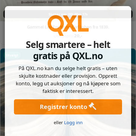
Slutter om: 08t 00m 16s
Gammel Lov Fra Kong Carl Johan fra 1839.
20
,-
Utropspris:
Selg smartere – helt
gratis på QXL.no
Utvalgt
På QXL.no kan du selge helt gratis – uten
skjulte kostnader eller provisjon. Opprett
konto, legg ut auksjoner og nå kjøpere som
faktisk er interessert.
Registrer konto
eller
Logg inn