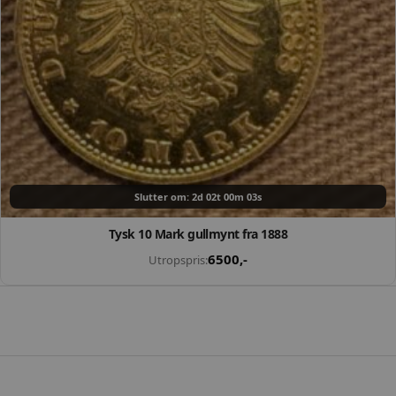
Slutter om: 2d 02t 00m 02s
Tysk 10 Mark gullmynt fra 1888
6500
,-
Utropspris: