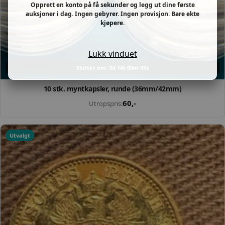
Opprett en konto på få sekunder og legg ut dine første
auksjoner i dag. Ingen gebyrer. Ingen provisjon. Bare ekte
kjøpere.
Lukk vinduet
Slutter om: 9d 14t 00m 02s
10 stk. myntkapsler, runde (36mm/42mm)
60
,-
Utropspris:
Utvalgt