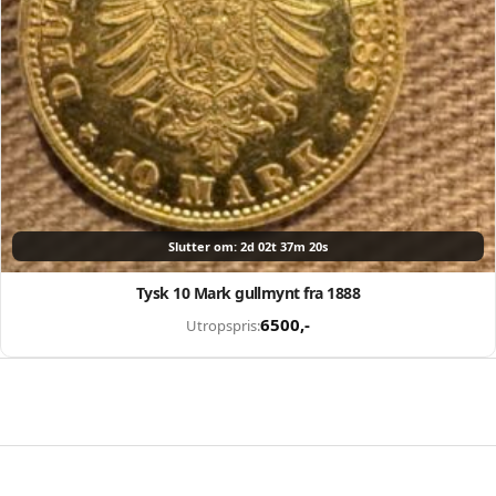
Slutter om: 2d 02t 37m 19s
Tysk 10 Mark gullmynt fra 1888
6500
,-
Utropspris: