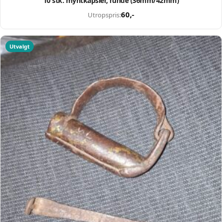
10 stk. myntkapsler, runde (36mm/42mm)
60
,-
Utropspris:
Utvalgt