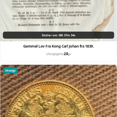
Opprett en konto på få sekunder og legg ut dine første
auksjoner i dag. Ingen gebyrer. Ingen provisjon. Bare ekte
kjøpere.
Lukk vinduet
Slutter om: 08t 37m 33s
Gammel Lov Fra Kong Carl Johan fra 1839.
20
,-
Utropspris:
Utvalgt