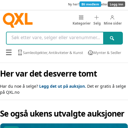
Ny her?
Bli medlem
eller
Logg inn
Kategorier
Selg
Mine sider
☰
Samleobjekter, Antikviteter & Kunst
Mynter & Sedler
Her var det desverre tomt
Har du noe å selge?
Legg det ut på auksjon.
Det er gratis å selge
på QXL.no
Se også ukens utvalgte auksjoner