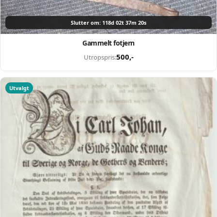
Slutter om: 118d 02t 37m 19s
Gammelt fotjern
500
,-
Utropspris:
Selg smartere – helt
gratis på QXL.no
Utvalgt
På QXL.no kan du selge helt gratis – uten
skjulte kostnader eller provisjon. Opprett
konto, legg ut auksjoner og nå kjøpere som
faktisk er interessert.
Registrer konto
eller
Logg inn