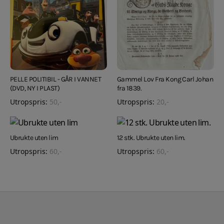
PELLE POLITIBIL - GÅR I VANNET
Gammel Lov Fra Kong Carl Johan
(DVD, NY I PLAST)
fra 1839.
Utropspris:
50
,-
Utropspris:
20
,-
Ubrukte uten lim
12 stk. Ubrukte uten lim.
Utropspris:
60
,-
Utropspris:
60
,-