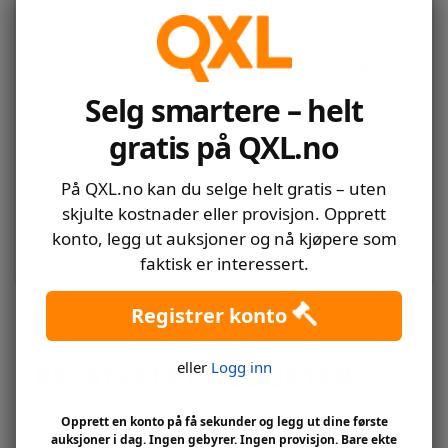
12/8/2026 16:01
11
,-
16:01
10/8/2026 16:01
Selg smartere – helt
BANDAKVAND VED
LOFOTEN.
DALEN ( J.C.)
FISKEFLÅTEN GÅR UT
gratis på QXL.no
Utropspris:
Utropspris:
20
,-
10
,-
På QXL.no kan du selge helt gratis – uten
Slutter: 18. august 2026
Slutter: 8. august 2026
skjulte kostnader eller provisjon. Opprett
21
,-
16:01
11
,-
16:01
konto, legg ut auksjoner og nå kjøpere som
18/8/2026 16:01
8/8/2026 16:01
faktisk er interessert.
Registrer konto
eller
Logg inn
RELATERTE PRODUKTER
Opprett en konto på få sekunder og legg ut dine første
auksjoner i dag. Ingen gebyrer. Ingen provisjon. Bare ekte