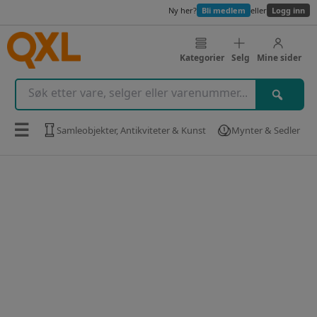
Ny her?
Bli medlem
eller
Logg inn
Kategorier
Selg
Mine sider
☰
Samleobjekter, Antikviteter & Kunst
Mynter & Sedler