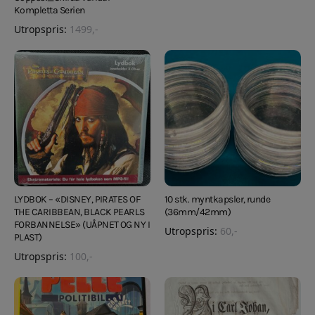
Kompletta Serien
Utropspris:
1499
,-
LYDBOK – «DISNEY, PIRATES OF
10 stk. myntkapsler, runde
THE CARIBBEAN, BLACK PEARLS
(36mm/42mm)
FORBANNELSE» (UÅPNET OG NY I
Utropspris:
60
,-
PLAST)
Utropspris:
100
,-