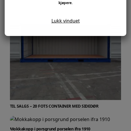
kjøpere.
Lukk vinduet
TIL SALGS – 20 FOTS CONTAINER MED SIDEDØR
Mokkakopp i porsgrund porselen ifra 1910