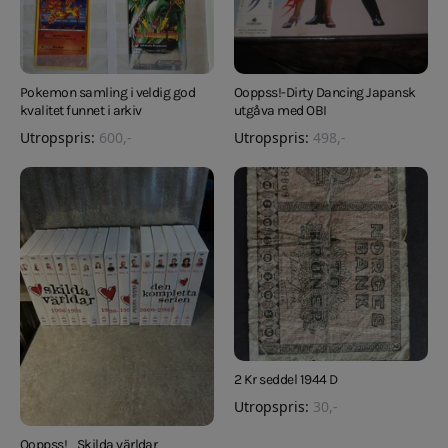
Pokemon samling i veldig god
Ooppss!-Dirty Dancing Japansk
kvalitet funnet i arkiv
utgåva med OBI
Utropspris:
600
,-
Utropspris:
498
,-
2 Kr seddel 1944 D
Utropspris:
30
,-
Ooppss!_Skilda världar