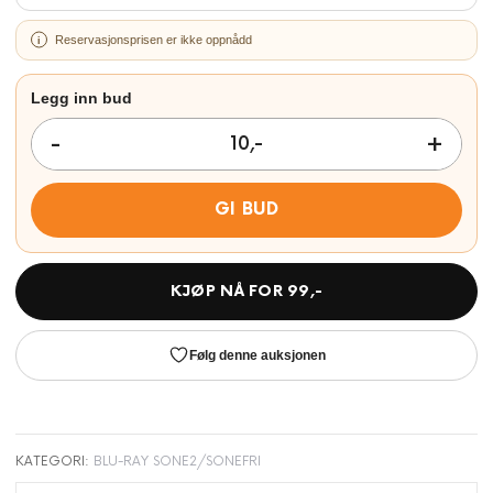
Reservasjonsprisen er ikke oppnådd
GI BUD
KJØP NÅ FOR
99
,-
Følg denne auksjonen
KATEGORI:
BLU-RAY SONE2/SONEFRI