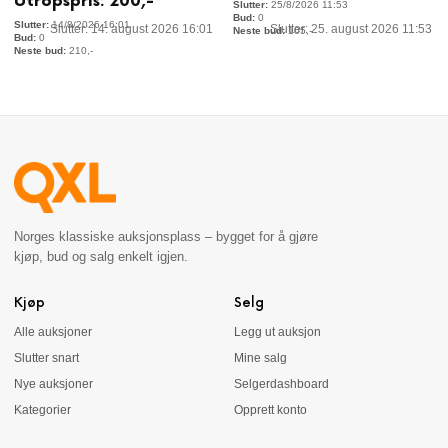
Utropspris:
200
,-
25/8/2026 11:53
0
14/8/2026 16:01
Slutter: 14. august 2026 16:01
Slutter: 25. august 2026 11:53
105
,-
0
210
,-
Norges klassiske auksjonsplass – bygget for å gjøre
kjøp, bud og salg enkelt igjen.
Kjøp
Selg
Alle auksjoner
Legg ut auksjon
Slutter snart
Mine salg
Nye auksjoner
Selgerdashboard
Kategorier
Opprett konto