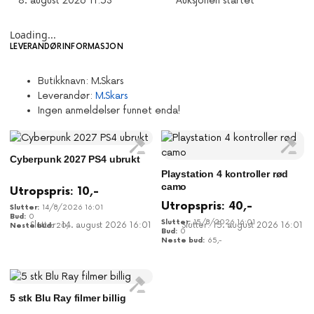
8. august 2026 11:53
Auksjonen startet
Loading...
LEVERANDØRINFORMASJON
Butikknavn:
M.Skars
Leverandør:
M.Skars
Ingen anmeldelser funnet enda!
Cyberpunk 2027 PS4 ubrukt
Playstation 4 kontroller rød
camo
Utropspris:
10
,-
Utropspris:
40
,-
14/8/2026 16:01
0
15/8/2026 16:01
Slutter: 14. august 2026 16:01
Slutter: 15. august 2026 16:01
20
,-
0
65
,-
5 stk Blu Ray filmer billig