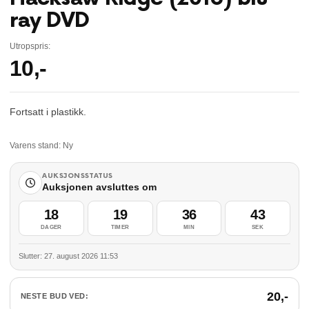
ray DVD
Utropspris:
10
,-
Fortsatt i plastikk.
Varens stand:
Ny
AUKSJONSSTATUS
Auksjonen avsluttes om
18
19
36
43
DAGER
TIMER
MIN
SEK
Slutter: 27. august 2026 11:53
20
,-
NESTE BUD VED: