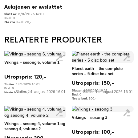
Auksjonen er avsluttet
8/8/2026 16:01
0
20
,-
RELATERTE PRODUKTER
Vikings – sesong 6, volume 1
Planet earth – the complete
series – 5 disc box set
Utropspris:
120
,-
Utropspris:
150
,-
14/8/2026 16:01
0
14/8/2026 16:01
Slutter: 14. august 2026 16:01
Slutter: 14. august 2026 16:01
125
,-
0
160
,-
Vikings – sesong 3
Vikings – sesong 4, volume 1 og
sesong 4, volume 2
Utropspris:
100
,-