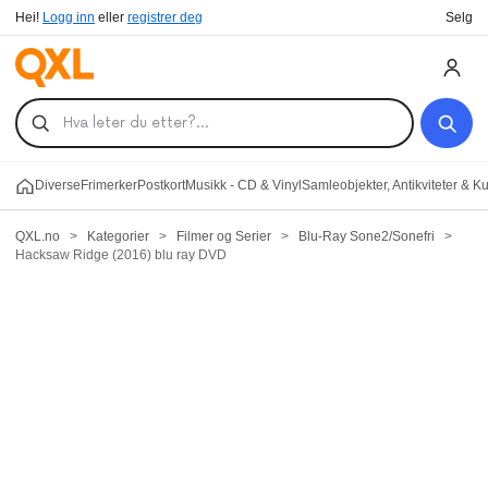
Hei!
Logg inn
eller
registrer deg
Selg
Diverse
Frimerker
Postkort
Musikk - CD & Vinyl
Samleobjekter, Antikviteter & K
QXL.no
>
Kategorier
>
Filmer og Serier
>
Blu-Ray Sone2/Sonefri
>
Hacksaw Ridge (2016) blu ray DVD