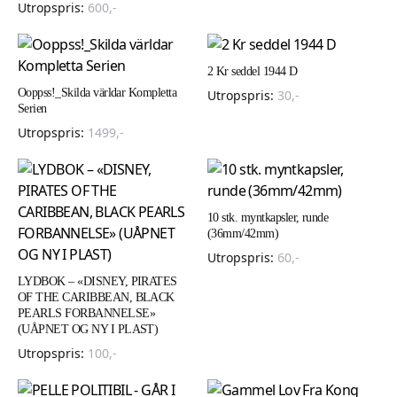
Utropspris:
600
,-
2 Kr seddel 1944 D
Ooppss!_Skilda världar Kompletta
Utropspris:
30
,-
Serien
Utropspris:
1499
,-
10 stk. myntkapsler, runde
(36mm/42mm)
Utropspris:
60
,-
LYDBOK – «DISNEY, PIRATES
OF THE CARIBBEAN, BLACK
PEARLS FORBANNELSE»
(UÅPNET OG NY I PLAST)
Utropspris:
100
,-