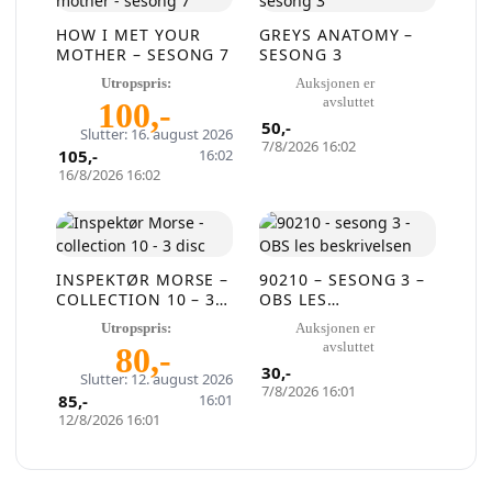
gratis på QXL.no
HOW I MET YOUR
GREYS ANATOMY –
På QXL.no kan du selge helt gratis – uten
MOTHER – SESONG 7
SESONG 3
skjulte kostnader eller provisjon. Opprett
Utropspris:
Auksjonen er
avsluttet
100
,-
konto, legg ut auksjoner og nå kjøpere som
50
,-
Slutter: 16. august 2026
faktisk er interessert.
7/8/2026 16:02
105
,-
16:02
16/8/2026 16:02
Registrer konto
eller
Logg inn
INSPEKTØR MORSE –
90210 – SESONG 3 –
COLLECTION 10 – 3
OBS LES
Opprett en konto på få sekunder og legg ut dine første
DISC
BESKRIVELSEN
Utropspris:
Auksjonen er
auksjoner i dag. Ingen gebyrer. Ingen provisjon. Bare ekte
avsluttet
80
,-
kjøpere.
30
,-
Slutter: 12. august 2026
7/8/2026 16:01
85
,-
16:01
Lukk vinduet
12/8/2026 16:01