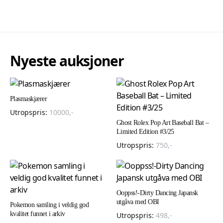
Nyeste auksjoner
Plasmaskjærer
Utropspris:
10000
,-
Ghost Rolex Pop Art Baseball Bat –
Limited Edition #3/25
Utropspris:
750
,-
Ooppss!-Dirty Dancing Japansk
utgåva med OBI
Pokemon samling i veldig god
kvalitet funnet i arkiv
Utropspris:
498
,-