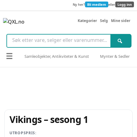
Ny her?
Bli medlem
eller
Logg inn
Kategorier
Selg
Mine sider
☰
Samleobjekter, Antikviteter & Kunst
Mynter & Sedler
Vikings – sesong 1
UTROPSPRIS: