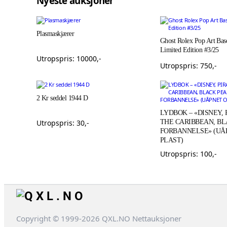
Nyeste auksjoner
Plasmaskjærer
Ghost Rolex Pop Art Base
Limited Edition #3/25
Utropspris:
10000
,-
Utropspris:
750
,-
2 Kr seddel 1944 D
LYDBOK – «DISNEY, 
Utropspris:
30
,-
THE CARIBBEAN, B
FORBANNELSE» (UÅP
PLAST)
Utropspris:
100
,-
Copyright © 1999-2026 QXL.NO Nettauksjoner