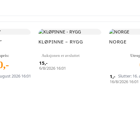
Lukk vinduet
″
KLØPINNE – RYGG
NORGE
spris:
Auksjonen er avsluttet
Utrop
0
,-
15
,-
6/8/2026 16:01
 august 2026 16:01
1
,-
Slutter: 16.
16/8/2026 16:01