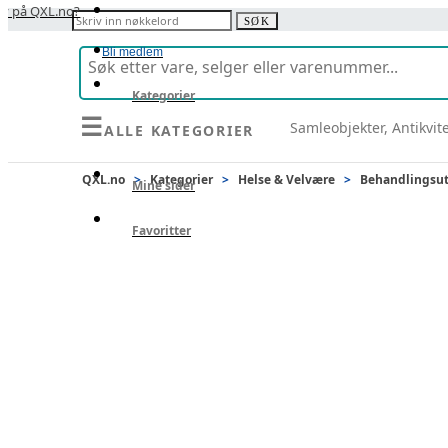
y på QXL.no?
Søk etter:
SØK
Bli medlem
Kategorier
☰
Samleobjekter, Antikvit
ALLE KATEGORIER
Selg
QXL.no
>
Kategorier
>
Helse & Velvære
>
Behandlingsut
Mine sider
Favoritter