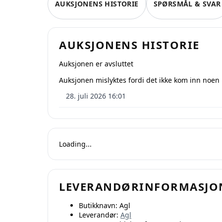
AUKSJONENS HISTORIE
SPØRSMÅL & SVAR
AUKSJONENS HISTORIE
Auksjonen er avsluttet
Auksjonen mislyktes fordi det ikke kom inn noen
28. juli 2026 16:01
På QX
Oppre
Loading...
LEVERANDØRINFORMASJO
Butikknavn:
Agl
Oppr
Leverandør:
Agl