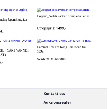
Ooppss!_Skilda världar Kompletta Serien
ncing Japansk utgåva
Utropspris:
1499
,-
98
,-
Gammel Lov Fra Kong Carl Johan fra
IL - GÅR I VANNET
1839.
AST)
Auksjonen er avsluttet
0
,-
Kontakt oss
Auksjonsregler