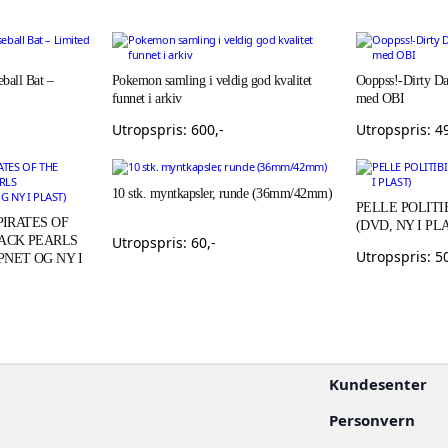
ball Bat –
Pokemon samling i veldig god kvalitet
Ooppss!-Dirty Da
funnet i arkiv
med OBI
Utropspris:
600
,-
Utropspris:
4
10 stk. myntkapsler, runde (36mm/42mm)
PELLE POLITIB
PIRATES OF
(DVD, NY I PL
LACK PEARLS
Utropspris:
60
,-
Utropspris:
5
NET OG NY I
Kundesenter
Personvern