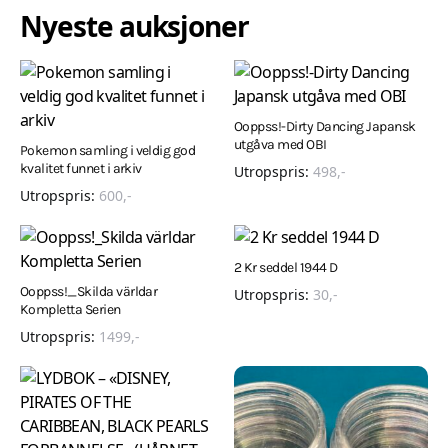
Nyeste auksjoner
Ooppss!-Dirty Dancing Japansk
utgåva med OBI
Pokemon samling i veldig god
kvalitet funnet i arkiv
Utropspris:
498
,-
Utropspris:
600
,-
2 Kr seddel 1944 D
Ooppss!_Skilda världar
Utropspris:
30
,-
Kompletta Serien
Utropspris:
1499
,-