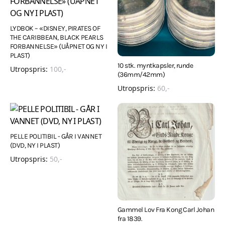
LYDBOK – «DISNEY, PIRATES OF
THE CARIBBEAN, BLACK PEARLS
FORBANNELSE» (UÅPNET OG NY I
PLAST)
10 stk. myntkapsler, runde
Utropspris:
100
,-
(36mm/42mm)
Utropspris:
60
,-
PELLE POLITIBIL - GÅR I VANNET
(DVD, NY I PLAST)
Utropspris:
50
,-
Gammel Lov Fra Kong Carl Johan
fra 1839.