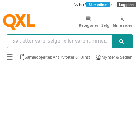
Ny her?
Bli medlem
eller
Logg inn
Kategorier
Selg
Mine sider
☰
Samleobjekter, Antikviteter & Kunst
Mynter & Sedler