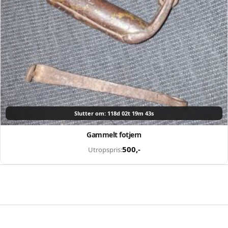
Slutter om: 118d 02t 19m 42s
Gammelt fotjern
500
,-
Utropspris: