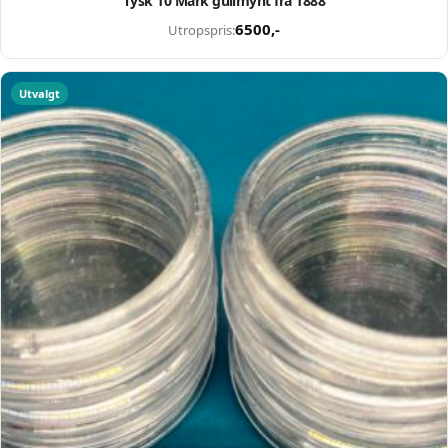
Tysk 10 Mark gullmynt fra 1888
6500
,-
Utropspris:
Utvalgt