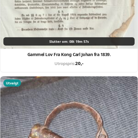
Opprett en konto på få sekunder og legg ut dine første
auksjoner i dag. Ingen gebyrer. Ingen provisjon. Bare ekte
kjøpere.
Lukk vinduet
Slutter om: 08t 19m 56s
Gammel Lov Fra Kong Carl Johan fra 1839.
20
,-
Utropspris:
Utvalgt