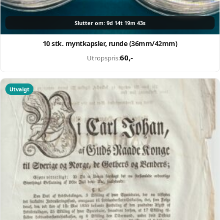
Slutter om: 9d 14t 19m 42s
10 stk. myntkapsler, runde (36mm/42mm)
60
,-
Utropspris:
Selg smartere – helt
gratis på QXL.no
Utvalgt
På QXL.no kan du selge helt gratis – uten
skjulte kostnader eller provisjon. Opprett
konto, legg ut auksjoner og nå kjøpere som
faktisk er interessert.
Registrer konto
eller
Logg inn