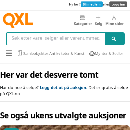
Ny her?
Bli medlem
eller
Logg inn
Kategorier
Selg
Mine sider
☰
Samleobjekter, Antikviteter & Kunst
Mynter & Sedler
Her var det desverre tomt
Har du noe å selge?
Legg det ut på auksjon.
Det er gratis å selge
på QXL.no
Se også ukens utvalgte auksjoner