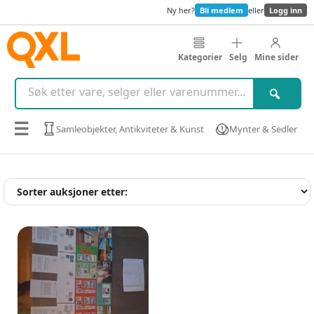
Ny her?
Bli medlem
eller
Logg inn
Kategorier
Selg
Mine sider
☰
Samleobjekter, Antikviteter & Kunst
Mynter & Sedler