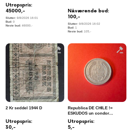
Utropspris:
Nåværende bud:
45000
,-
100
,-
9/8/2026 16:01
0
9/8/2026 16:02
46000
,-
1
105
,-
2 Kr seddel 1944 D
Republica DE CHILE !=
ESKUDOS un condor
Aluminium 1957
Utropspris:
Utropspris:
30
,-
5
,-