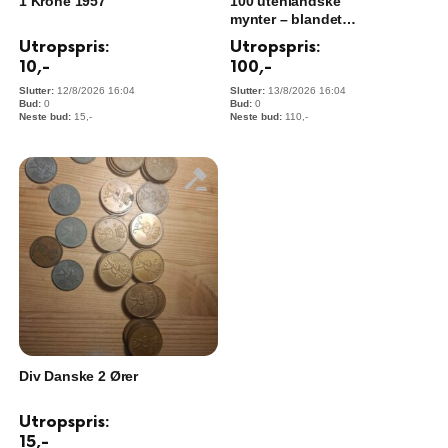
1 Krone 1957
100 utenlandske
mynter – blandet
samling i kapsler
Utropspris:
Utropspris:
10
,-
100
,-
12/8/2026 16:04
13/8/2026 16:04
0
0
15
,-
110
,-
Div Danske 2 Ører
Utropspris:
15
,-