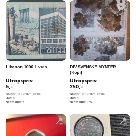
Libanon 1000 Livres
DIV:SVENSKE MYNTER
(Kopi)
Utropspris:
Utropspris:
5
,-
250
,-
11/8/2026 16:04
11/8/2026 16:04
0
0
6
,-
275
,-