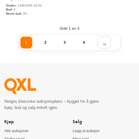
13/8/2026 16:04
0
20
,-
Side 1 av 4
1
2
3
4
Norges klassiske auksjonsplass – bygget for å gjøre
kjøp, bud og salg enkelt igjen.
Kjøp
Selg
Alle auksjoner
Legg ut auksjon