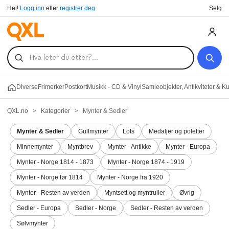
Hei!
Logg inn
eller
registrer deg
Selg
Diverse
Frimerker
Postkort
Musikk - CD & Vinyl
Samleobjekter, Antikviteter & K
QXL.no
>
Kategorier
>
Mynter & Sedler
Mynter & Sedler
Gullmynter
Lots
Medaljer og poletter
Minnemynter
Myntbrev
Mynter - Antikke
Mynter - Europa
Mynter - Norge 1814 - 1873
Mynter - Norge 1874 - 1919
Mynter - Norge før 1814
Mynter - Norge fra 1920
Mynter - Resten av verden
Myntsett og myntruller
Øvrig
Sedler - Europa
Sedler - Norge
Sedler - Resten av verden
Sølvmynter