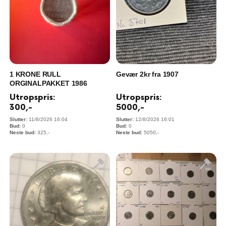
1 KRONE RULL
Gevær 2kr fra 1907
ORGINALPAKKET 1986
Utropspris:
Utropspris:
300
,-
5000
,-
11/8/2026 16:04
12/8/2026 16:01
0
0
325
,-
5050
,-