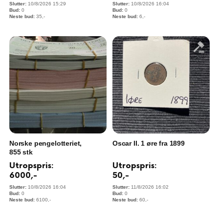
10/8/2026 15:29
10/8/2026 16:04
0
0
35
,-
6
,-
Norske pengelotteriet,
Oscar II. 1 øre fra 1899
855 stk
Utropspris:
Utropspris:
6000
,-
50
,-
10/8/2026 16:04
11/8/2026 16:02
0
0
6100
,-
60
,-