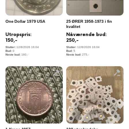
One Dollar 1979 USA
25 ØRER 1958-1973 i fin
kvalitet
Utropspris:
Nåværende bud:
150
,-
250
,-
12/8/2026 16:04
12/8/2026 16:04
0
5
160
,-
275
,-