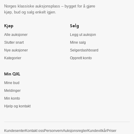
Norges klassiske auksjonsplass – bygget for å gjøre
kjøp, bud og salg enkelt igjen.
Kjøp
Selg
Alle auksjoner
Legg ut auksjon
Slutter snart
Mine salg
Nye auksjoner
Selgerdashboard
Kategorier
Opprett konto
Min QXL
Mine bud
Meldinger
Min konto
Hjelp og kontakt
Kundesenter
Kontakt oss
Personvern
Auksjonsregler
Kundevilkår
Priser