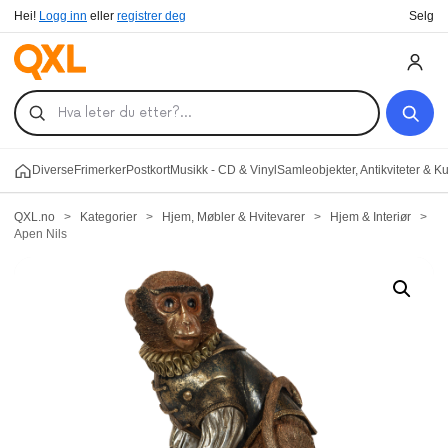
Hei!
Logg inn
eller
registrer deg
Selg
Diverse
Frimerker
Postkort
Musikk - CD & Vinyl
Samleobjekter, Antikviteter & K
QXL.no
>
Kategorier
>
Hjem, Møbler & Hvitevarer
>
Hjem & Interiør
>
Apen Nils