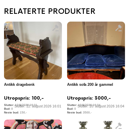
RELATERTE PRODUKTER
Antikk dragebenk
Antikk sofa 200 år gammel
Utropspris:
100
,-
Utropspris:
3000
,-
12/8/2026 16:01
10/8/2026 16:04
Slutter: 12. august 2026 16:01
Slutter: 10. august 2026 16:04
0
0
150
,-
3500
,-