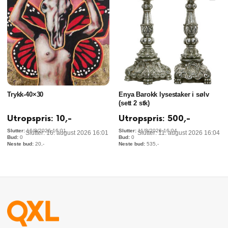
Trykk-40×30
Enya Barokk lysestaker i sølv
(sett 2 stk)
Utropspris:
10
,-
Utropspris:
500
,-
16/8/2026 16:01
11/8/2026 16:04
Slutter: 16. august 2026 16:01
Slutter: 11. august 2026 16:04
0
0
20
,-
535
,-