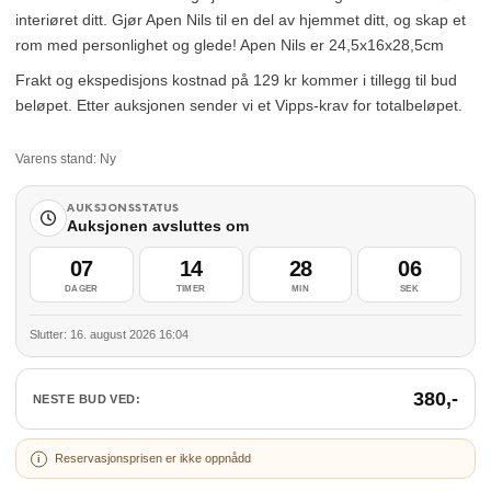
interiøret ditt. Gjør Apen Nils til en del av hjemmet ditt, og skap et
rom med personlighet og glede! Apen Nils er 24,5x16x28,5cm
Frakt og ekspedisjons kostnad på 129 kr kommer i tillegg til bud
beløpet. Etter auksjonen sender vi et Vipps-krav for totalbeløpet.
Varens stand:
Ny
AUKSJONSSTATUS
Auksjonen avsluttes om
07
14
28
06
DAGER
TIMER
MIN
SEK
Slutter: 16. august 2026 16:04
380
,-
NESTE BUD VED:
Reservasjonsprisen er ikke oppnådd