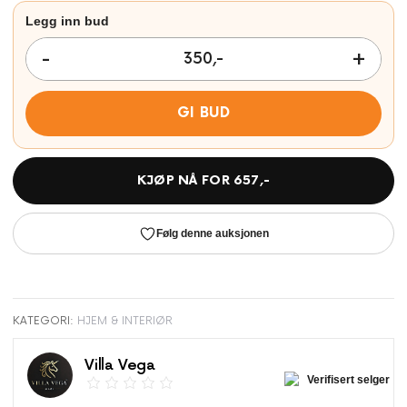
GI BUD
KJØP NÅ FOR
657
,-
Følg denne auksjonen
KATEGORI:
HJEM & INTERIØR
Villa Vega
Verifisert selger