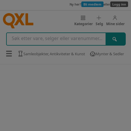
Ny her?
Bli medlem
eller
Logg inn
Kategorier
Selg
Mine sider
☰
Samleobjekter, Antikviteter & Kunst
Mynter & Sedler