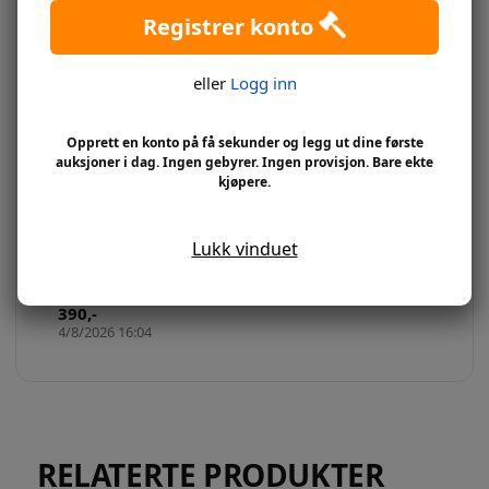
ENYA LYSESTAKER I
GULL (SETT 2 STK)
Registrer konto
Utropspris:
400
,-
Utropspris:
500
,-
Slutter: 8. august 2026
eller
Logg inn
450
,-
16:04
Slutter: 14. august 2026
8/8/2026 16:04
535
,-
16:04
14/8/2026 16:04
Opprett en konto på få sekunder og legg ut dine første
auksjoner i dag. Ingen gebyrer. Ingen provisjon. Bare ekte
kjøpere.
KATTEN MADAM
Lukk vinduet
Auksjonen er
avsluttet
390
,-
4/8/2026 16:04
RELATERTE PRODUKTER