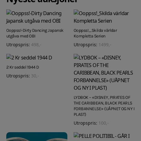
Ooppss!-Dirty Dancing Japansk
Ooppss!_Skilda världar
utgåva med OBI
Kompletta Serien
Utropspris:
498
,-
Utropspris:
1499
,-
2 Kr seddel 1944 D
Utropspris:
30
,-
LYDBOK – «DISNEY, PIRATES OF
THE CARIBBEAN, BLACK PEARLS
FORBANNELSE» (UÅPNET OG NY I
PLAST)
Utropspris:
100
,-