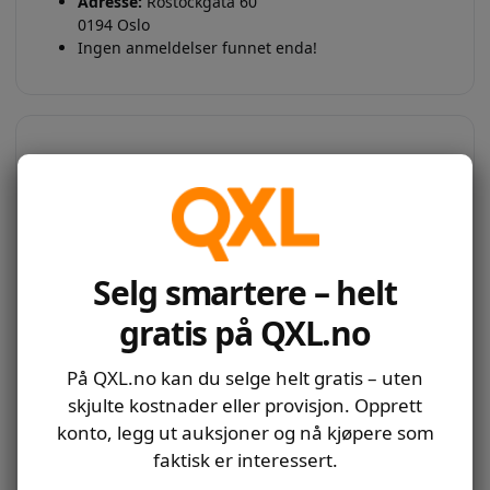
Adresse:
Rostockgata 60
0194 Oslo
Ingen anmeldelser funnet enda!
MR. BIG
ENYA BAROKK
Utropspris:
LYSESTAKER I SØLV
800
,-
Selg smartere – helt
(SETT 2 STK)
Utropspris:
Slutter: 12. august 2026
500
,-
850
,-
16:04
gratis på QXL.no
12/8/2026 16:04
Slutter: 11. august 2026
535
,-
16:04
På QXL.no kan du selge helt gratis – uten
11/8/2026 16:04
skjulte kostnader eller provisjon. Opprett
konto, legg ut auksjoner og nå kjøpere som
faktisk er interessert.
LØVEN NALA