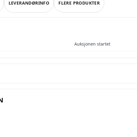
LEVERANDØRINFO
FLERE PRODUKTER
Registrer konto
eller
Logg inn
ett en konto på få sekunder og legg ut dine første auksjoner i dag. Ingen 
Auksjonen startet
provisjon. Bare ekte kjøpere.
Lukk vinduet
N