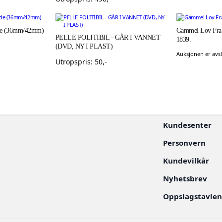
unde (36mm/42mm)
Gammel Lov Fra 
PELLE POLITIBIL - GÅR I VANNET
1839.
(DVD, NY I PLAST)
Auksjonen er avsl
Utropspris:
50
,-
Kundesenter
Personvern
Kundevilkår
Nyhetsbrev
Oppslagstavle