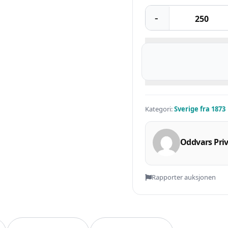
Kategori:
Sverige fra 1873
Oddvars Priv
Rapporter auksjonen
Selg smartere – helt gratis på Q
L.no kan du selge helt gratis – uten skjulte kostnader ell
tt konto, legg ut auksjoner og nå kjøpere som faktisk er 