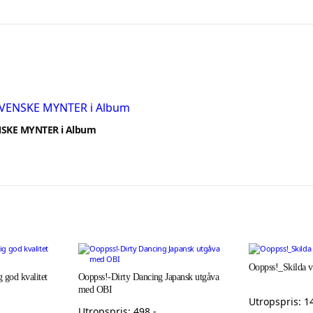
NSKE MYNTER i Album
Ooppss!_Skilda v
 god kvalitet
Ooppss!-Dirty Dancing Japansk utgåva
med OBI
Utropspris:
1
Utropspris:
498
,-