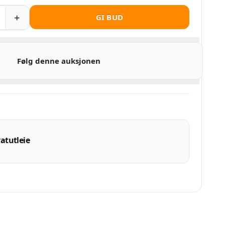
GI BUD
Følg denne auksjonen
atutleie
XL.no
er provisjon.
interessert.