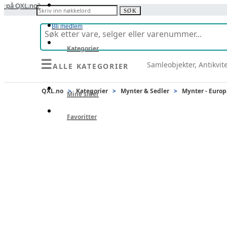
y på QXL.no?
Søk etter:
SØK
Bli medlem
Kategorier
☰
Samleobjekter, Antikvit
ALLE KATEGORIER
Selg
QXL.no
>
Kategorier
>
Mynter & Sedler
>
Mynter - Europ
Mine sider
Favoritter