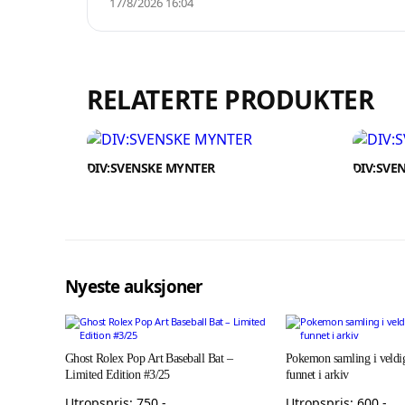
17/8/2026 16:04
RELATERTE PRODUKTER
DIV:SVENSKE MYNTER
DIV:SVE
Nyeste auksjoner
Ghost Rolex Pop Art Baseball Bat –
Pokemon samling i veldig
Limited Edition #3/25
funnet i arkiv
Utropspris:
750
,-
Utropspris:
600
,-