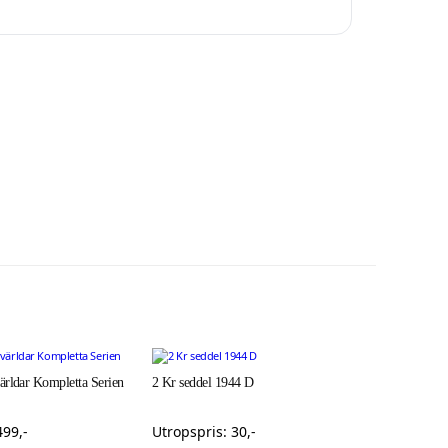
ärldar Kompletta Serien
2 Kr seddel 1944 D
499
,-
Utropspris:
30
,-