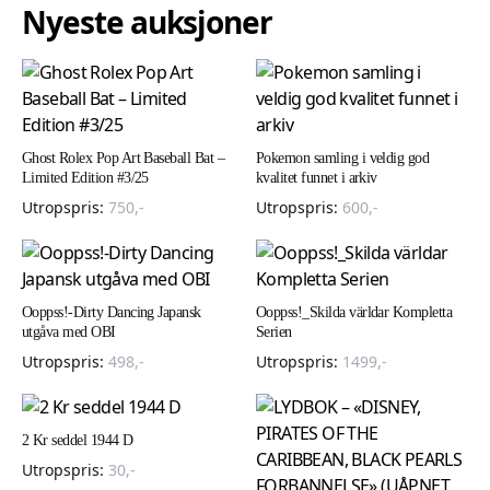
Nyeste auksjoner
Ghost Rolex Pop Art Baseball Bat –
Pokemon samling i veldig god
Limited Edition #3/25
kvalitet funnet i arkiv
Utropspris:
750
,-
Utropspris:
600
,-
Ooppss!-Dirty Dancing Japansk
Ooppss!_Skilda världar Kompletta
utgåva med OBI
Serien
Utropspris:
498
,-
Utropspris:
1499
,-
2 Kr seddel 1944 D
Utropspris:
30
,-