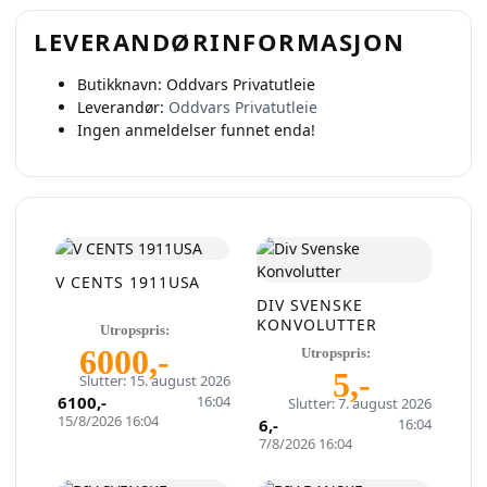
LEVERANDØRINFORMASJON
Butikknavn:
Oddvars Privatutleie
Leverandør:
Oddvars Privatutleie
Ingen anmeldelser funnet enda!
V CENTS 1911USA
DIV SVENSKE
KONVOLUTTER
Utropspris:
6000
,-
Utropspris:
5
,-
Slutter: 15. august 2026
Selg smartere – helt
6100
,-
16:04
Slutter: 7. august 2026
15/8/2026 16:04
6
,-
16:04
gratis på QXL.no
7/8/2026 16:04