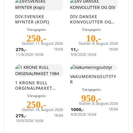
På QXL.no kan du selge helt gratis – uten
skjulte kostnader eller provisjon. Opprett
DIV:SVENSKE
DIV DANSKE
konto, legg ut auksjoner og nå kjøpere som
MYNTER (KOPI)
KONVOLUTTER OG
faktisk er interessert.
DIV
Utropspris:
Utropspris:
250
,-
10
,-
Registrer konto
Slutter: 11. august 2026
Slutter: 8. august 2026
275
,-
16:04
11
,-
16:04
11/8/2026 16:04
8/8/2026 16:04
eller
Logg inn
Opprett en konto på få sekunder og legg ut dine første
VAKUMERINGSUTSTY
auksjoner i dag. Ingen gebyrer. Ingen provisjon. Bare ekte
R
1 KRONE RULL
kjøpere.
ORGINALPAKKET
Utropspris:
1984
950
,-
Utropspris:
Lukk vinduet
250
,-
Slutter: 8. august 2026
1000
,-
16:04
Slutter: 16. august 2026
8/8/2026 16:04
275
,-
16:04
16/8/2026 16:04