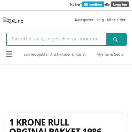
Ny her?
Bli medlem
eller
Logg inn
Kategorier
Selg
Mine sider
☰
Samleobjekter, Antikviteter & Kunst
Mynter & Sedler
1 KRONE RULL
ORGINALPAKKET 1986