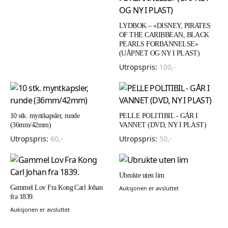
LYDBOK – «DISNEY, PIRATES
OF THE CARIBBEAN, BLACK
PEARLS FORBANNELSE»
(UÅPNET OG NY I PLAST)
Utropspris:
100
,-
10 stk. myntkapsler, runde
PELLE POLITIBIL - GÅR I
(36mm/42mm)
VANNET (DVD, NY I PLAST)
Utropspris:
60
,-
Utropspris:
50
,-
Ubrukte uten lim
Gammel Lov Fra Kong Carl Johan
Auksjonen er avsluttet
fra 1839.
Auksjonen er avsluttet