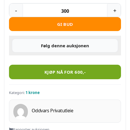
GI BUD
Følg denne auksjonen
1 KRONE RULL ORGINALPAKKET 1986 antall
KJØP NÅ FOR
600
,-
Kategori:
1 krone
Oddvars Privatutleie
Rapporter auksjonen