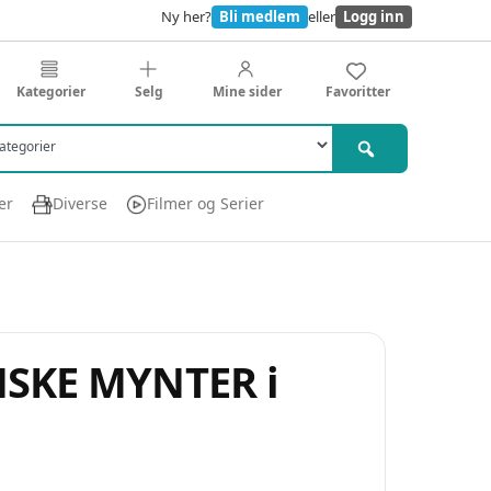
Ny her?
Bli medlem
eller
Logg inn
Kategorier
Selg
Mine sider
Favoritter
er
Diverse
Filmer og Serier
NSKE MYNTER i