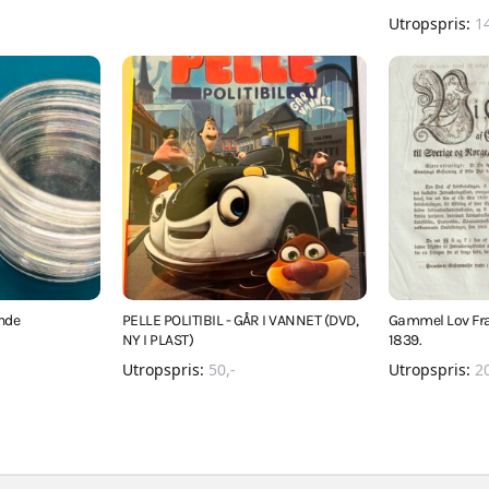
Utropspris:
1
unde
PELLE POLITIBIL - GÅR I VANNET (DVD,
Gammel Lov Fra
NY I PLAST)
1839.
Utropspris:
50
,-
Utropspris:
2