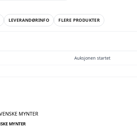
lg smartere – helt gratis på QXL
QXL.no kan du selge helt gratis – uten skjulte kostnader e
LEVERANDØRINFO
FLERE PRODUKTER
ovisjon. Opprett konto, legg ut auksjoner og nå kjøpere 
faktisk er interessert.
Registrer konto
Auksjonen startet
eller
Logg inn
tt en konto på få sekunder og legg ut dine første auksjoner i dag. Ingen ge
Ingen provisjon. Bare ekte kjøpere.
Lukk vinduet
NSKE MYNTER