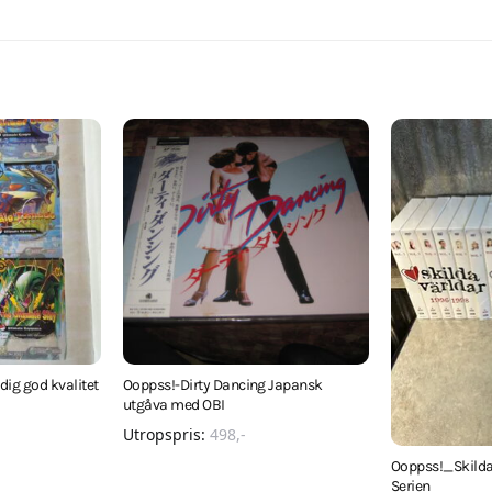
ig god kvalitet
Ooppss!-Dirty Dancing Japansk
utgåva med OBI
Utropspris:
498
,-
Ooppss!_Skilda
Serien