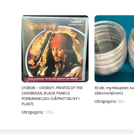
LYDBOK – «DISNEY, PIRATES OF THE
10 stk. myntkapsler, r
CARIBBEAN, BLACK PEARLS
(36mm/42mm)
FORBANNELSE» (UÅPNET OG NY I
Utropspris:
60
,-
PLAST)
Utropspris:
100
,-