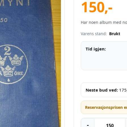
150
,-
Har noen album med no
Varens stand:
Brukt
Tid igjen:
Neste bud ved:
175
Reservasjonsprisen e