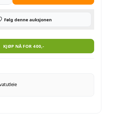
Følg denne auksjonen
ntall
KJØP NÅ FOR
400
,-
vatutleie