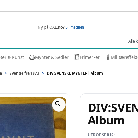
Ny på QXL.no?
Bli medlem
eter & Kunst
Mynter & Sedler
Frimerker
Militæreffekt
a
>
Sverige fra 1873
>
DIV:SVENSKE MYNTER i Album
DIV:SVE
Album
UTROPSPRIS: