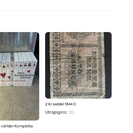
2 Kr seddel 1944 D
Utropspris:
30
,-
 världar Kompletta