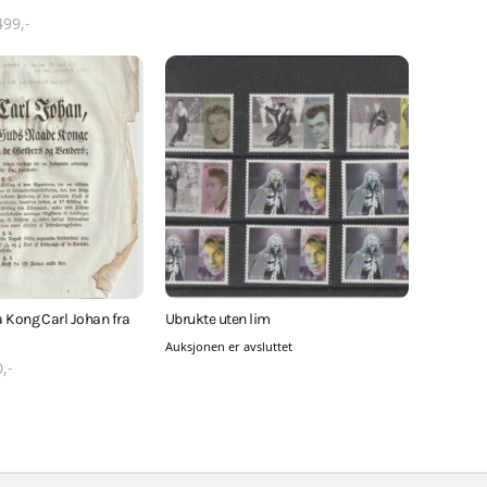
499
,-
 Kong Carl Johan fra
Ubrukte uten lim
Auksjonen er avsluttet
0
,-