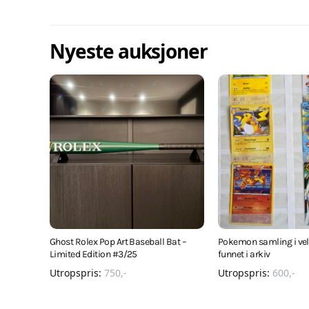
Nyeste auksjoner
Ghost Rolex Pop Art Baseball Bat –
Pokemon samling i veld
Limited Edition #3/25
funnet i arkiv
Utropspris:
750
,-
Utropspris:
600
,-