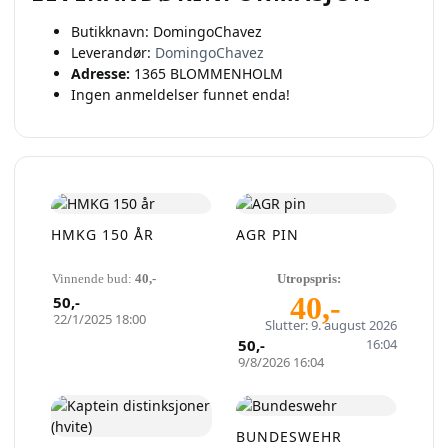
Butikknavn:
DomingoChavez
Leverandør:
DomingoChavez
Adresse:
1365 BLOMMENHOLM
Ingen anmeldelser funnet enda!
HMKG 150 ÅR
AGR PIN
Vinnende bud:
40
,-
Utropspris:
40
,-
50
,-
Selg smartere – helt
22/1/2025 18:00
Slutter: 9. august 2026
50
,-
16:04
gratis på QXL.no
9/8/2026 16:04
På QXL.no kan du selge helt gratis – uten
skjulte kostnader eller provisjon. Opprett
BUNDESWEHR