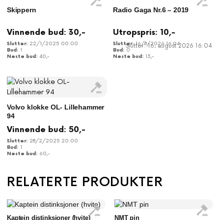
Skippern
Radio Gaga Nr.6 – 2019
Vinnende bud:
30
,-
Utropspris:
10
,-
22/1/2025 00:00
16/8/2026 16:04
Slutter: 16. august 2026 16:04
1
0
40
,-
13
,-
Volvo klokke OL- Lillehammer
94
Vinnende bud:
50
,-
28/2/2025 20:00
1
60
,-
RELATERTE PRODUKTER
Kaptein distinksjoner (hvite)
NMT pin