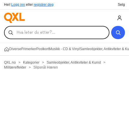
Hei!
Logg inn
eller
registrer deg
Selg
Diverse
Frimerker
Postkort
Musikk - CD & Vinyl
Samleobjekter, Antikviteter & K
QXL.no
>
Kategorier
>
Samleobjekter, Antikviteter & Kunst
>
Militæreffekter
>
Slipsnål Hæren