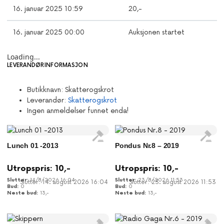
16. januar 2025 10:59
20
,-
16. januar 2025 00:00
Auksjonen startet
Loading...
LEVERANDØRINFORMASJON
Butikknavn:
Skatterogskrot
Leverandør:
Skatterogskrot
Ingen anmeldelser funnet enda!
Lunch 01 -2013
Pondus Nr.8 – 2019
Utropspris:
10
,-
Utropspris:
10
,-
14/8/2026 16:04
23/8/2026 11:53
Slutter: 14. august 2026 16:04
Slutter: 23. august 2026 11:53
0
0
13
,-
13
,-