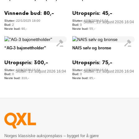
Vinnende bud:
80
,-
Utropspris:
45
,-
22/1/2025 18:00
13/8/2026 16:04
Slutter: 13. august 2026 16:04
2
0
90
,-
55
,-
“AG-3 bajonettholder”
NAIS sølv og bronse
Utropspris:
300
,-
Utropspris:
75
,-
13/8/2026 16:04
13/8/2026 16:04
Slutter: 13. august 2026 16:04
Slutter: 13. august 2026 16:04
0
0
310
,-
85
,-
Norges klassiske auksjonsplass – bygget for å gjøre