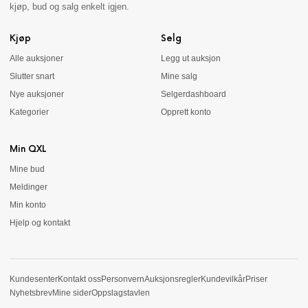
kjøp, bud og salg enkelt igjen.
Kjøp
Selg
Alle auksjoner
Legg ut auksjon
Slutter snart
Mine salg
Nye auksjoner
Selgerdashboard
Kategorier
Opprett konto
Min QXL
Mine bud
Meldinger
Min konto
Hjelp og kontakt
Kundesenter
Kontakt oss
Personvern
Auksjonsregler
Kundevilkår
Priser
Nyhetsbrev
Mine sider
Oppslagstavlen