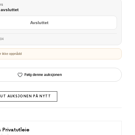
US
avsluttet
Avsluttet
:04
r ikke oppnådd
Følg denne auksjonen
 UT AUKSJONEN PÅ NYTT
 Privatutleie