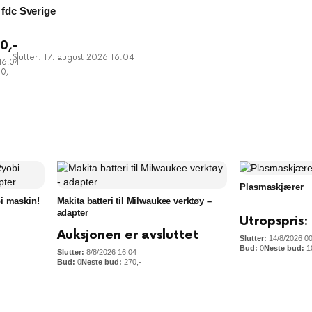
 fdc Sverige
50
,-
Slutter: 17. august 2026 16:04
16:04
60
,-
Plasmaskjærer
bi maskin!
Makita batteri til Milwaukee verktøy –
adapter
Utropspris:
Auksjonen er avsluttet
14/8/2026 0
0
1
8/8/2026 16:04
0
270
,-