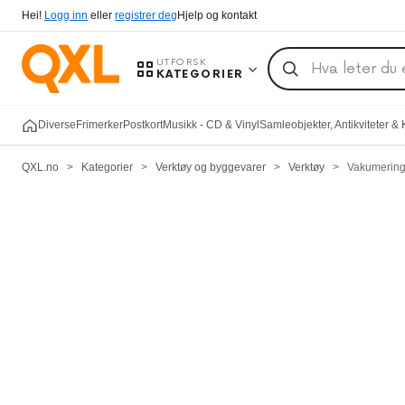
Hei!
Logg inn
eller
registrer deg
Hjelp og kontakt
UTFORSK
KATEGORIER
Diverse
Frimerker
Postkort
Musikk - CD & Vinyl
Samleobjekter, Antikviteter &
QXL.no
>
Kategorier
>
Verktøy og byggevarer
>
Verktøy
>
Vakumering