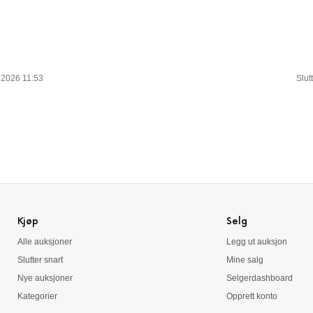
t 2026 11:53
Slut
Kjøp
Selg
Alle auksjoner
Legg ut auksjon
Slutter snart
Mine salg
Nye auksjoner
Selgerdashboard
Kategorier
Opprett konto