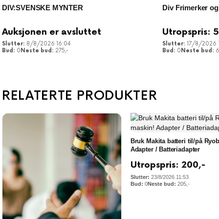
DIV:SVENSKE MYNTER
Div Frimerker og
Auksjonen er avsluttet
Utropspris:
8/8/2026 16:04
17/8/2026 
0
275
,-
0
RELATERTE PRODUKTER
Bruk Makita batteri til/på Ryo
Adapter / Batteriadapter
Utropspris:
200
,-
23/8/2026 11:53
0
205
,-