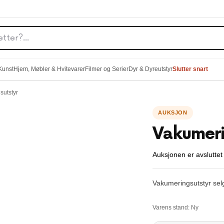
 Kunst
Hjem, Møbler & Hvitevarer
Filmer og Serier
Dyr & Dyreutstyr
Slutter snart
sutstyr
Vakumeri
Auksjonen er avsluttet
Vakumeringsutstyr selg
Varens stand:
Ny