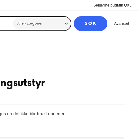
Selg
Mine bud
Min QXL
SØK
Avansert
ngsutstyr
es da det ikke blir brukt noe mer