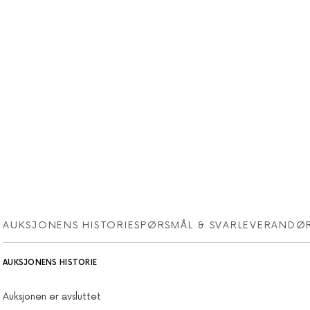
AUKSJONENS HISTORIE
SPØRSMÅL & SVAR
LEVERANDØ
AUKSJONENS HISTORIE
Auksjonen er avsluttet