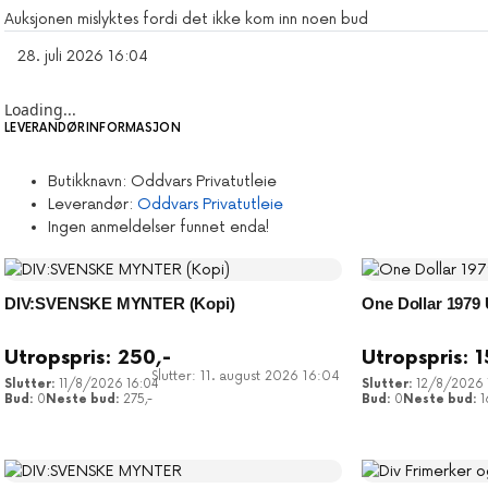
Auksjonen mislyktes fordi det ikke kom inn noen bud
28. juli 2026 16:04
Loading...
LEVERANDØRINFORMASJON
Butikknavn:
Oddvars Privatutleie
Leverandør:
Oddvars Privatutleie
Ingen anmeldelser funnet enda!
DIV:SVENSKE MYNTER (Kopi)
One Dollar 1979
Utropspris:
250
,-
Utropspris:
1
Slutter: 11. august 2026 16:04
11/8/2026 16:04
12/8/2026 
0
275
,-
0