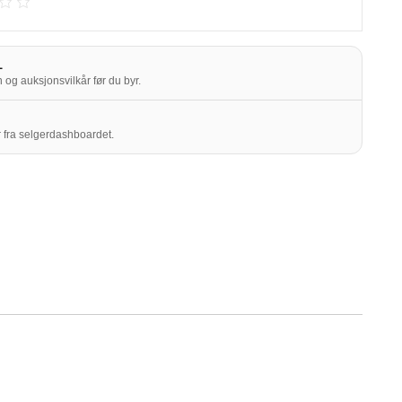
L
 og auksjonsvilkår før du byr.
 fra selgerdashboardet.