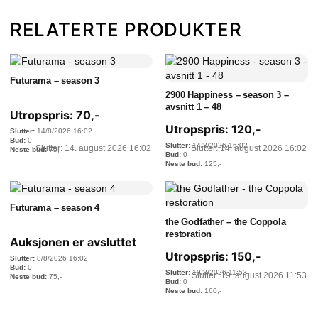
RELATERTE PRODUKTER
Futurama – season 3
2900 Happiness – season 3 –
avsnitt 1 – 48
Utropspris:
70
,-
Utropspris:
120
,-
14/8/2026 16:02
0
14/8/2026 16:02
Slutter: 14. august 2026 16:02
Slutter: 14. august 2026 16:02
75
,-
0
125
,-
Futurama – season 4
the Godfather – the Coppola
restoration
Auksjonen er avsluttet
Utropspris:
150
,-
8/8/2026 16:02
0
19/8/2026 11:53
Slutter: 19. august 2026 11:53
75
,-
0
160
,-