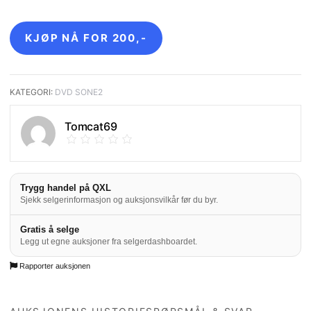
ALIEN LEGACY – 4 FILM BOX SET – DVD ANTALL
KJØP NÅ FOR
200
,-
KATEGORI:
DVD SONE2
Tomcat69
Trygg handel på QXL
Sjekk selgerinformasjon og auksjonsvilkår før du byr.
Gratis å selge
Legg ut egne auksjoner fra selgerdashboardet.
Rapporter auksjonen