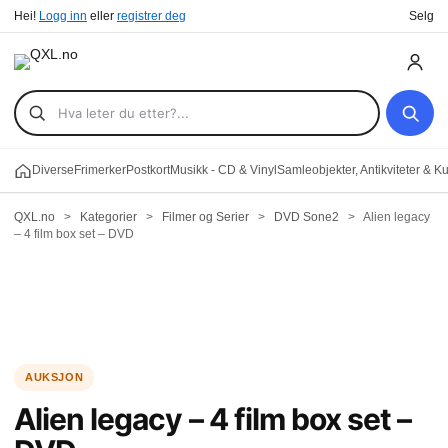
Hei!
Logg inn
eller
registrer deg
Selg
Diverse
Frimerker
Postkort
Musikk - CD & Vinyl
Samleobjekter, Antikviteter & K
QXL.no
>
Kategorier
>
Filmer og Serier
>
DVD Sone2
>
Alien legacy
– 4 film box set – DVD
Alien legacy – 4 film box set –