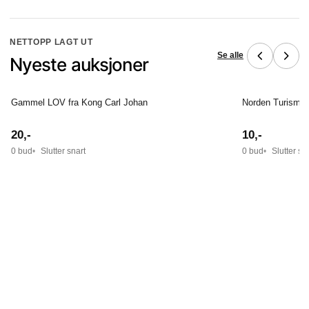
NETTOPP LAGT UT
Se alle
Nyeste auksjoner
Gammel LOV fra Kong Carl Johan
Norden Turisme 
20
,-
10
,-
0 bud
Slutter snart
0 bud
Slutter sn