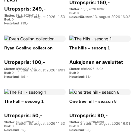
PLAST
Utropspris:
150
,-
Utropspris:
249
,-
13/8/2026 16:02
0
17/8/2026 11:53
Slutter: 17. august 2026 11:53
Slutter: 13. august 2026 16:02
155
,-
0
259
,-
Ryan Gosling collection
The hills – sesong 1
Utropspris:
100
,-
Auksjonen er avsluttet
9/8/2026 16:01
8/8/2026 16:02
Slutter: 9. august 2026 16:01
0
0
105
,-
55
,-
The Fall – sesong 1
One tree hill – season 8
Utropspris:
50
,-
Utropspris:
90
,-
19/8/2026 11:53
10/8/2026 16:01
Slutter: 19. august 2026 11:53
Slutter: 10. august 2026 16:01
0
0
55
,-
95
,-