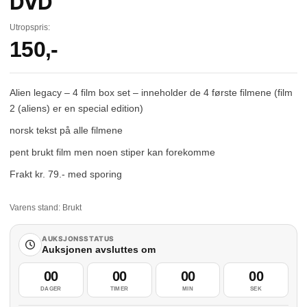
DVD
Utropspris:
150
,-
Alien legacy – 4 film box set – inneholder de 4 første filmene (film
2 (aliens) er en special edition)
norsk tekst på alle filmene
pent brukt film men noen stiper kan forekomme
Frakt kr. 79.- med sporing
Varens stand:
Brukt
AUKSJONSSTATUS
Auksjonen avsluttes om
00
00
00
00
DAGER
TIMER
MIN
SEK