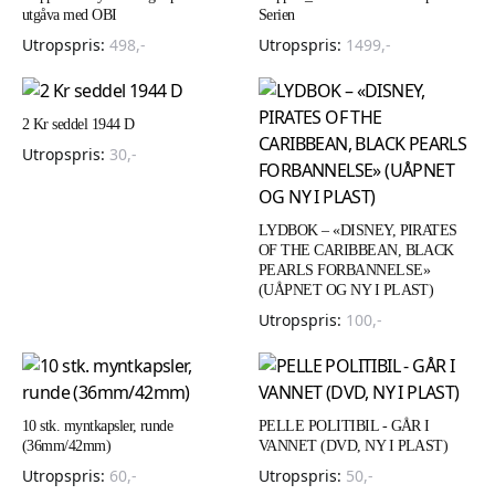
utgåva med OBI
Serien
Utropspris:
498
,-
Utropspris:
1499
,-
2 Kr seddel 1944 D
Utropspris:
30
,-
LYDBOK – «DISNEY, PIRATES
OF THE CARIBBEAN, BLACK
PEARLS FORBANNELSE»
(UÅPNET OG NY I PLAST)
Utropspris:
100
,-
10 stk. myntkapsler, runde
PELLE POLITIBIL - GÅR I
(36mm/42mm)
VANNET (DVD, NY I PLAST)
Utropspris:
60
,-
Utropspris:
50
,-