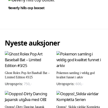
Beverly hills cop boxset
Nyeste auksjoner
Ghost Rolex Pop Art Baseball Bat –
Pokemon samling i veldig god
Limited Edition #3/25
kvalitet funnet i arkiv
Utropspris:
750
,-
Utropspris:
600
,-
Ooppss!-Dirty Dancing Japansk
Ooppss!_Skilda världar Kompletta