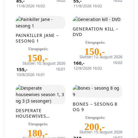
85
,-
16:02
55
,-
16:02
gratis på QXL.no
11/8/2026 16:02
11/8/2026 16:02
På QXL.no kan du selge helt gratis – uten
skjulte kostnader eller provisjon. Opprett
GENERATION KILL –
DVD
konto, legg ut auksjoner og nå kjøpere som
PAINKILLER JANE –
SESONG 1
faktisk er interessert.
Utropspris:
150
,-
Utropspris:
150
,-
Slutter: 12. august 2026
Registrer konto
160
,-
16:02
Slutter: 10. august 2026
12/8/2026 16:02
155
,-
16:01
eller
Logg inn
10/8/2026 16:01
Opprett en konto på få sekunder og legg ut dine første
auksjoner i dag. Ingen gebyrer. Ingen provisjon. Bare ekte
kjøpere.
BONES – SESONG 8
OG 9
DESPERATE
HOUSEWIVES
Utropspris:
Lukk vinduet
SEASON 1, 3 OG 3 (3
200
,-
Utropspris:
SESONGER)
180
,-
Slutter: 15. august 2026
16:02