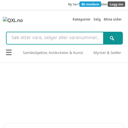
Ny her?
Bli medlem
eller
Logg inn
Kategorier
Selg
Mine sider
☰
Samleobjekter, Antikviteter & Kunst
Mynter & Sedler