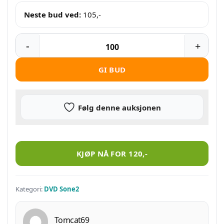
Neste bud ved:
105
,-
GI BUD
Følg denne auksjonen
Pretty little liars – sesong 1 og 2 antall
KJØP NÅ FOR
120
,-
Kategori:
DVD Sone2
Tomcat69