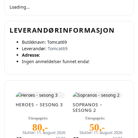
Loading...
LEVERANDØRINFORMASJON
Butikknavn:
Tomcat69
Leverandør:
Tomcat69
Adresse:
Ingen anmeldelser funnet enda!
HEROES – SESONG 3
SOPRANOS –
SESONG 2
Utropspris:
Utropspris:
80
,-
50
,-
Selg smartere – helt
Slutter: 11. august 2026
Slutter: 11. august 2026