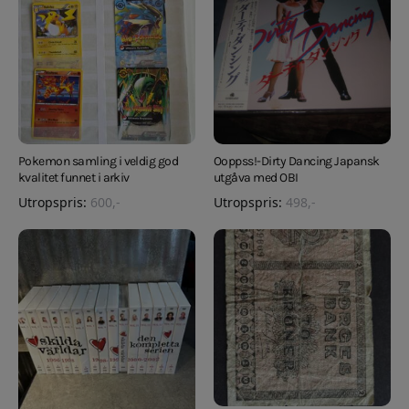
Pokemon samling i veldig god
Ooppss!-Dirty Dancing Japansk
kvalitet funnet i arkiv
utgåva med OBI
Utropspris:
600
,-
Utropspris:
498
,-