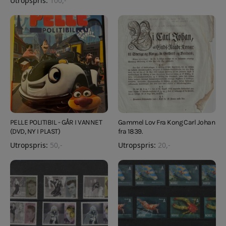
Utropspris:
100
,-
PELLE POLITIBIL - GÅR I VANNET
Gammel Lov Fra Kong Carl Johan
(DVD, NY I PLAST)
fra 1839.
Utropspris:
50
,-
Utropspris:
20
,-