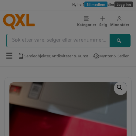
Ny her?
Bli medlem
eller
Logg inn
Kategorier
Selg
Mine sider
☰
Samleobjekter, Antikviteter & Kunst
Mynter & Sedler