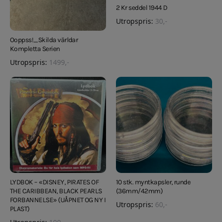
2 Kr seddel 1944 D
Utropspris:
30
,-
Ooppss!_Skilda världar
Kompletta Serien
Utropspris:
1499
,-
LYDBOK – «DISNEY, PIRATES OF
10 stk. myntkapsler, runde
THE CARIBBEAN, BLACK PEARLS
(36mm/42mm)
FORBANNELSE» (UÅPNET OG NY I
Utropspris:
60
,-
PLAST)