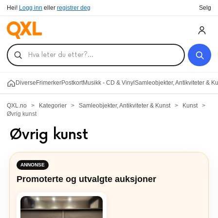
Hei!
Logg inn
eller
registrer deg
Selg
Diverse
Frimerker
Postkort
Musikk - CD & Vinyl
Samleobjekter, Antikviteter & K
QXL.no
>
Kategorier
>
Samleobjekter, Antikviteter & Kunst
>
Kunst
>
Øvrig kunst
Øvrig kunst
ANNONSE
Promoterte og utvalgte auksjoner