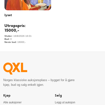
lyset
Utropspris:
15000
,-
16/8/2026 16:01
0
16000
,-
Norges klassiske auksjonsplass – bygget for å gjøre
kjøp, bud og salg enkelt igjen.
Kjøp
Selg
Alle auksjoner
Legg ut auksjon