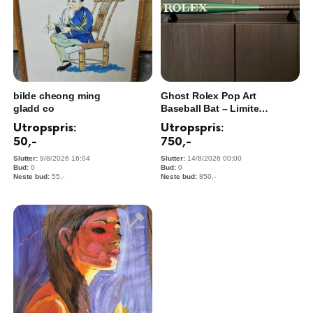
bilde cheong ming
Ghost Rolex Pop Art
gladd co
Baseball Bat – Limited
Edition #3/25
Utropspris:
Utropspris:
50
,-
750
,-
9/8/2026 16:04
14/8/2026 00:00
0
0
55
,-
850
,-