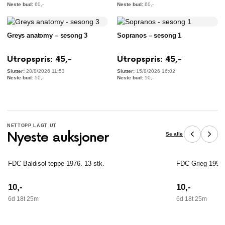
60
,-
60
,-
Greys anatomy – sesong 3
Sopranos – sesong 1
Utropspris:
45
,-
Utropspris:
45
,-
28/8/2026 11:53
15/8/2026 16:02
50
,-
50
,-
NETTOPP LAGT UT
Nyeste auksjoner
Se alle
FDC Baldisol teppe 1976. 13 stk.
FDC Grieg 1993 2
10
,-
10
,-
6d 18t 25m
6d 18t 25m