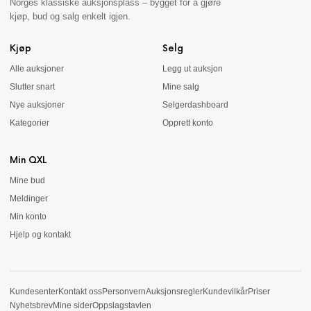
Norges klassiske auksjonsplass – bygget for å gjøre
kjøp, bud og salg enkelt igjen.
Kjøp
Selg
Alle auksjoner
Legg ut auksjon
Slutter snart
Mine salg
Nye auksjoner
Selgerdashboard
Kategorier
Opprett konto
Min QXL
Mine bud
Meldinger
Min konto
Hjelp og kontakt
Kundesenter
Kontakt oss
Personvern
Auksjonsregler
Kundevilkår
Priser
Nyhetsbrev
Mine sider
Oppslagstavlen