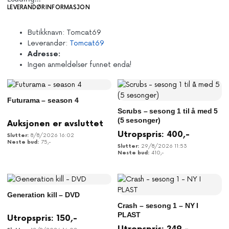
LEVERANDØRINFORMASJON
Butikknavn:
Tomcat69
Leverandør:
Tomcat69
Adresse:
Ingen anmeldelser funnet enda!
Futurama – season 4
Scrubs – sesong 1 til å med 5
(5 sesonger)
Auksjonen er avsluttet
Utropspris:
400
,-
8/8/2026 16:02
75
,-
29/8/2026 11:53
410
,-
Generation kill – DVD
Crash – sesong 1 – NY I
PLAST
Utropspris:
150
,-