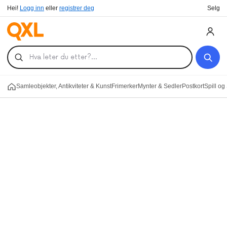
Hei!
Logg inn
eller
registrer deg
Selg
Samleobjekter, Antikviteter & Kunst
Frimerker
Mynter & Sedler
Postkort
Spill og