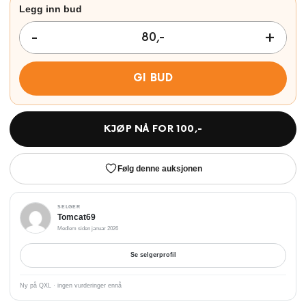
GI BUD
KJØP NÅ FOR
100
,-
Følg denne auksjonen
SELGER
Tomcat69
Medlem siden januar 2026
Se selgerprofil
Ny på QXL · ingen vurderinger ennå