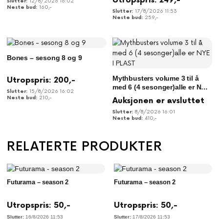
Utropspris:
249
,-
12/8/2026 16:02
160
,-
17/8/2026 11:53
259
,-
Bones – sesong 8 og 9
Mythbusters volume 3 til å
Utropspris:
200
,-
med 6 (4 sesonger)alle er NYE
15/8/2026 16:02
I PLAST
210
,-
Auksjonen er avsluttet
8/8/2026 16:01
410
,-
RELATERTE PRODUKTER
Futurama – season 2
Futurama – season 2
Utropspris:
50
,-
Utropspris:
50
,-
16/8/2026 11:53
17/8/2026 11:53