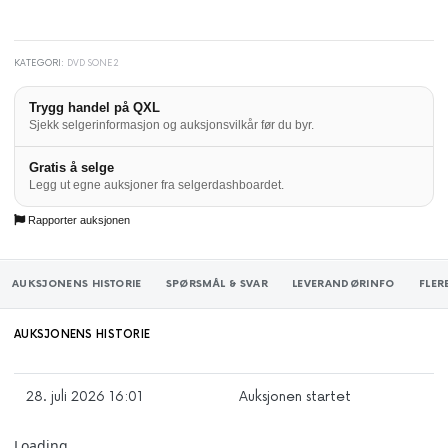
KATEGORI:
DVD SONE2
Trygg handel på QXL
Sjekk selgerinformasjon og auksjonsvilkår før du byr.
Gratis å selge
Legg ut egne auksjoner fra selgerdashboardet.
Rapporter auksjonen
AUKSJONENS HISTORIE
SPØRSMÅL & SVAR
LEVERANDØRINFO
FLER
AUKSJONENS HISTORIE
28. juli 2026 16:01
Auksjonen startet
Loading...