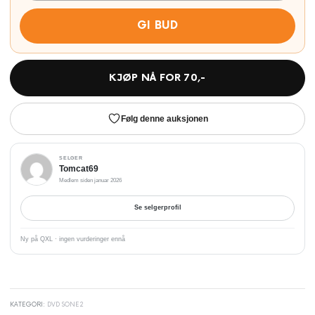
GI BUD
KJØP NÅ FOR
70
,-
Følg denne auksjonen
SELGER
Tomcat69
Medlem siden januar 2026
Se selgerprofil
Ny på QXL · ingen vurderinger ennå
KATEGORI:
DVD SONE2