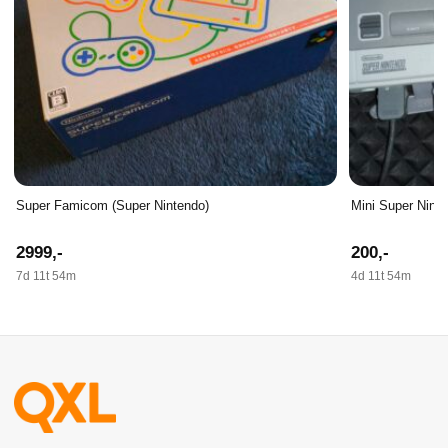
Super Famicom (Super Nintendo)
Mini Super Nint
2999
,-
200
,-
7d 11t 54m
4d 11t 54m