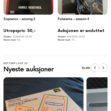
Sopranos – sesong 2
Futurama – season 4
Utropspris:
50
,-
Auksjonen er avsluttet
11/8/2026 16:02
8/8/2026 16:02
55
,-
75
,-
NETTOPP LAGT UT
Nyeste auksjoner
Se alle