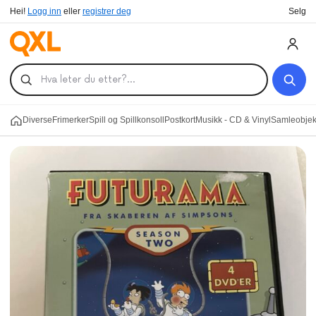
Hei!
Logg inn
eller
registrer deg
Selg
Diverse
Frimerker
Spill og Spillkonsoll
Postkort
Musikk - CD & Vinyl
Samleobjekt