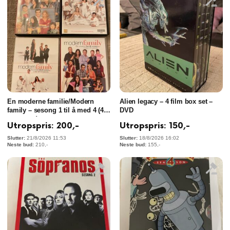
En moderne familie/Modern
Alien legacy – 4 film box set –
family – sesong 1 til å med 4 (4
DVD
sesonger)
Utropspris:
200
,-
Utropspris:
150
,-
21/8/2026 11:53
18/8/2026 16:02
210
,-
155
,-