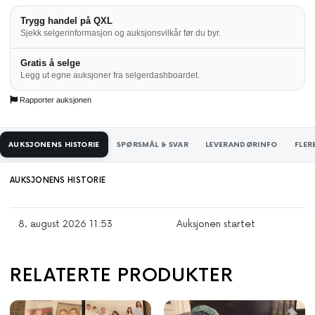
Trygg handel på QXL
Sjekk selgerinformasjon og auksjonsvilkår før du byr.
Gratis å selge
Legg ut egne auksjoner fra selgerdashboardet.
Rapporter auksjonen
AUKSJONENS HISTORIE
SPØRSMÅL & SVAR
LEVERANDØRINFO
FLER
AUKSJONENS HISTORIE
8. august 2026 11:53
Auksjonen startet
RELATERTE PRODUKTER