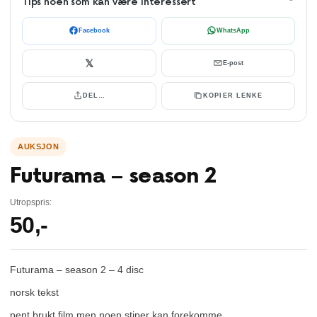
Tips noen som kan være interessert
Facebook
WhatsApp
𝕏
E-post
DEL…
KOPIER LENKE
Futurama – season 2
Utropspris:
50
,-
Futurama – season 2 – 4 disc
norsk tekst
pent brukt film men noen stiper kan forekomme