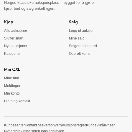
Norges klassiske auksjonsplass – bygget for å gjøre
kjøp, bud og salg enkelt igjen.
Kjøp
Selg
Alle auksjoner
Legg ut auksjon
Slutter snart
Mine salg
Nye auksjoner
Selgerdashboard
Kategorier
Opprett konto
Min QXL
Mine bud
Meldinger
Min konto
Hjelp og kontakt
Kundesenter
Kontakt oss
Personvern
Auksjonsregler
Kundevilkår
Priser
Nyhetsbrev
Mine sider
Oppslagstavlen