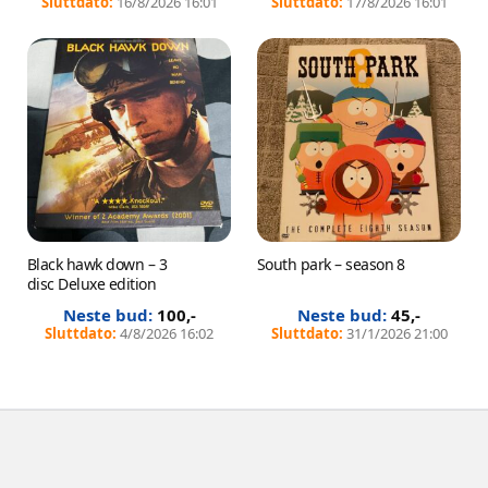
16/8/2026 16:01
17/8/2026 16:01
Black hawk down – 3
South park – season 8
disc Deluxe edition
100
,-
45
,-
4/8/2026 16:02
31/1/2026 21:00