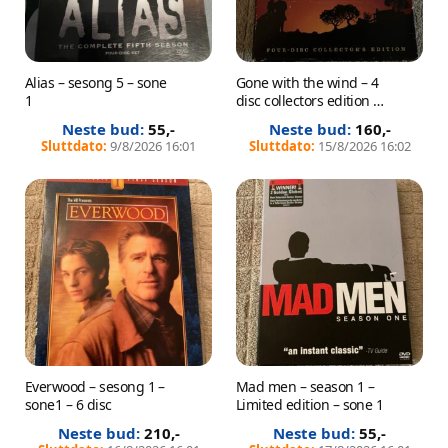
Alias – sesong 5 – sone
Gone with the wind – 4
1
disc collectors edition –
sone 1
55
,-
160
,-
9/8/2026 16:01
15/8/2026 16:02
Everwood – sesong 1 –
Mad men – season 1 –
sone1 – 6 disc
Limited edition – sone 1
210
,-
55
,-