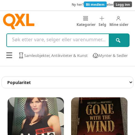
Ny her?
Bli medlem
eller
Logg inn
Kategorier
Selg
Mine sider
☰
Samleobjekter, Antikviteter & Kunst
Mynter & Sedler