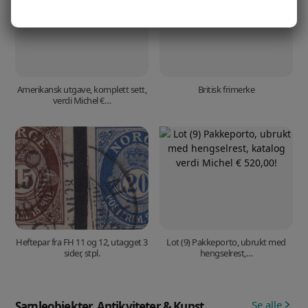
Amerikansk utgave, komplett sett,
Britisk frimerke
verdi Michel €…
Heftepar fra FH 11 og 12, utagget 3
Lot (9) Pakkeporto, ubrukt med
sider, stpl.
hengselrest,…
Se alle
Samleobjekter, Antikviteter & Kunst