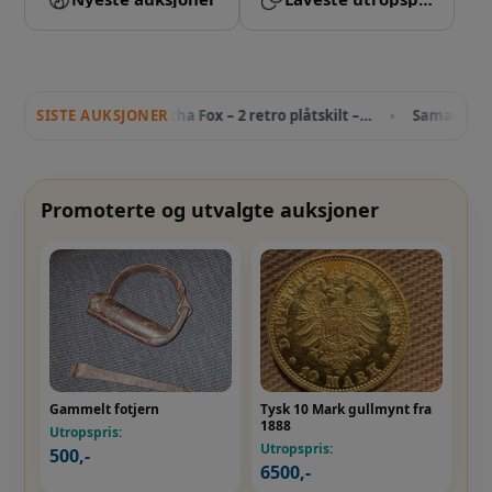
Samantha Fox – 2 retro plåtskilt –…
SISTE AUKSJONER
Samantha Fox-2 retro plåtsk
•
Promoterte og utvalgte auksjoner
Gammelt fotjern
Tysk 10 Mark gullmynt fra
1888
Utropspris:
Utropspris:
500
,-
6500
,-