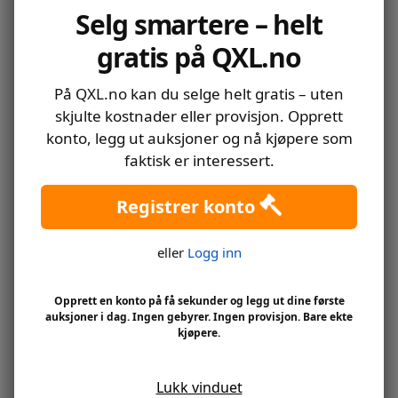
Selg smartere – helt
gratis på QXL.no
På QXL.no kan du selge helt gratis – uten
skjulte kostnader eller provisjon. Opprett
TYSKE RIKET – MICHEL 539
Mi 30B og 31B, 50 og 100øre
oval,vm III,stpl.,…
konto, legg ut auksjoner og nå kjøpere som
faktisk er interessert.
Registrer konto
eller
Logg inn
Opprett en konto på få sekunder og legg ut dine første
Danmark gammel frimerker
DIV KONVOLUTTER FÆRØYENE
auksjoner i dag. Ingen gebyrer. Ingen provisjon. Bare ekte
OG DIV
kjøpere.
Lukk vinduet