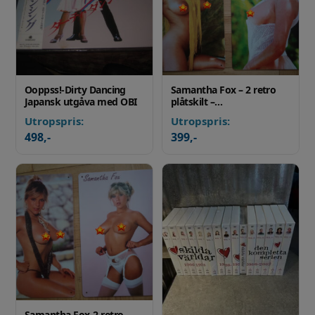
Ooppss!-Dirty Dancing
Samantha Fox – 2 retro
Japansk utgåva med OBI
plåtskilt –…
Utropspris:
Utropspris:
498
,-
399
,-
Samantha Fox-2 retro