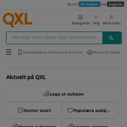
Ny her?
Bli medlem
eller
Logg inn
Kategorier
Selg
Mine sider
☰
Samleobjekter, Antikviteter & Kunst
Mynter & Sedler
Aktuelt på QXL
Legg ut auksjon
Slutter snart
Populære auksjoner
Nyeste auksjoner
Laveste utropspris