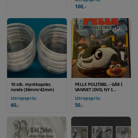
100
,-
10 stk. myntkapsler,
PELLE POLITIBIL – GÅR I
runde (36mm/42mm)
VANNET (DVD, NY I…
Utropspris:
Utropspris:
60
,-
50
,-