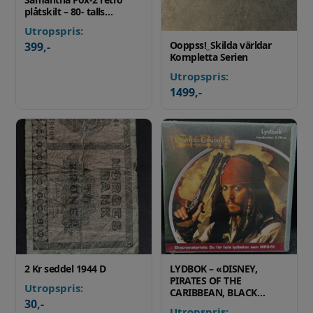
plåtskilt – 80- talls…
Utropspris:
Ooppss!_Skilda världar
399
,-
Kompletta Serien
Utropspris:
1499
,-
2 Kr seddel 1944 D
LYDBOK – «DISNEY,
PIRATES OF THE
Utropspris:
CARIBBEAN, BLACK…
30
,-
Utropspris: