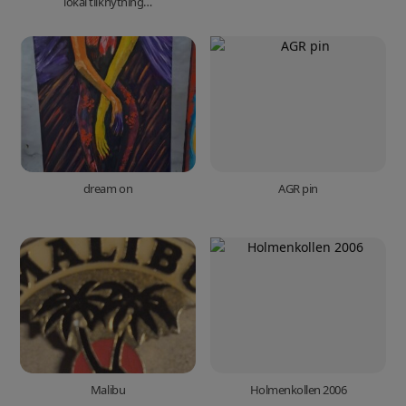
lokal tilknytning…
dream on
AGR pin
Malibu
Holmenkollen 2006