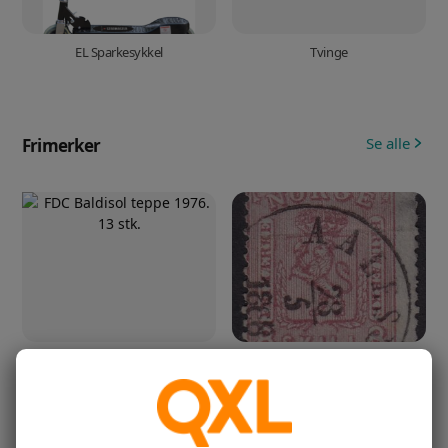
EL Sparkesykkel
Tvinge
Se alle
Frimerker
FDC Baldisol teppe 1976. 13 stk.
Nk 15b, 8 skill 8 , 1867, stemplet
AALESUND, Hk…