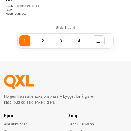
13/8/2026 16:04
0
20
,-
Side 1 av 4
1
2
3
4
Norges klassiske auksjonsplass – bygget for å gjøre
kjøp, bud og salg enkelt igjen.
Kjøp
Selg
Alle auksjoner
Legg ut auksjon