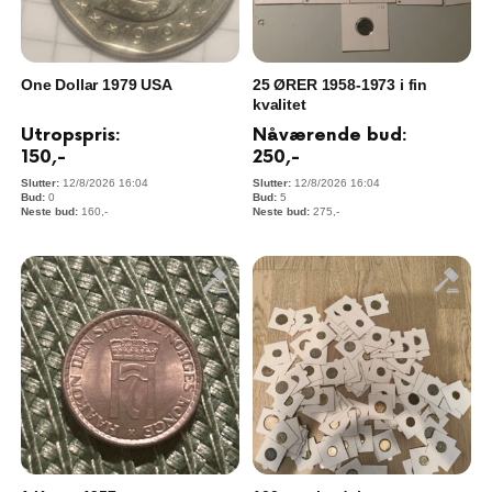
One Dollar 1979 USA
25 ØRER 1958-1973 i fin
kvalitet
Utropspris:
Nåværende bud:
150
,-
250
,-
12/8/2026 16:04
12/8/2026 16:04
0
5
160
,-
275
,-