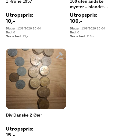
1 Krone 1957
100 utenlandske
mynter – blandet
samling i kapsler
Utropspris:
Utropspris:
10
,-
100
,-
12/8/2026 16:04
13/8/2026 16:04
0
0
15
,-
110
,-
Div Danske 2 Ører
Utropspris:
15
,-