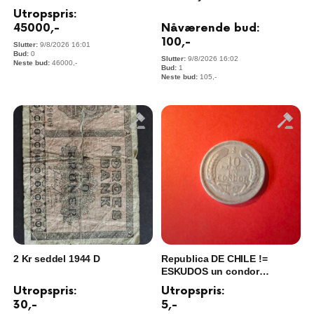
Utropspris:
Nåværende bud:
45000
,-
100
,-
9/8/2026 16:01
0
9/8/2026 16:02
46000
,-
1
105
,-
2 Kr seddel 1944 D
Republica DE CHILE !=
ESKUDOS un condor
Aluminium 1957
Utropspris:
Utropspris:
30
,-
5
,-