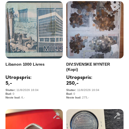
Libanon 1000 Livres
DIV:SVENSKE MYNTER
(Kopi)
Utropspris:
Utropspris:
5
,-
250
,-
11/8/2026 16:04
11/8/2026 16:04
0
0
6
,-
275
,-