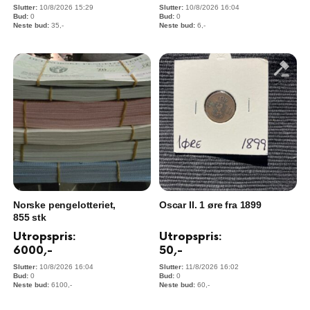
10/8/2026 15:29
10/8/2026 16:04
0
0
35
,-
6
,-
Norske pengelotteriet,
Oscar II. 1 øre fra 1899
855 stk
Utropspris:
Utropspris:
6000
,-
50
,-
10/8/2026 16:04
11/8/2026 16:02
0
0
6100
,-
60
,-