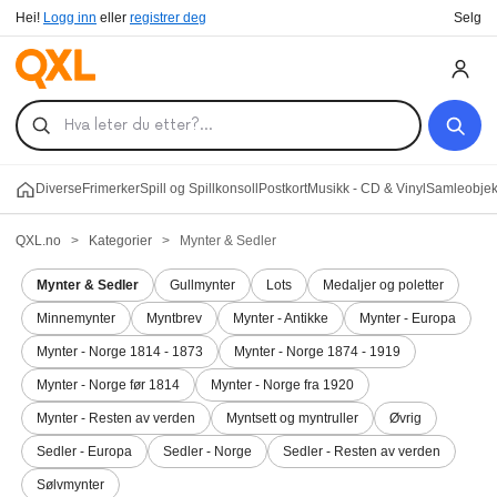
Hei!
Logg inn
eller
registrer deg
Selg
Diverse
Frimerker
Spill og Spillkonsoll
Postkort
Musikk - CD & Vinyl
Samleobjekt
QXL.no
>
Kategorier
>
Mynter & Sedler
Mynter & Sedler
Gullmynter
Lots
Medaljer og poletter
Minnemynter
Myntbrev
Mynter - Antikke
Mynter - Europa
Mynter - Norge 1814 - 1873
Mynter - Norge 1874 - 1919
Mynter - Norge før 1814
Mynter - Norge fra 1920
Mynter - Resten av verden
Myntsett og myntruller
Øvrig
Sedler - Europa
Sedler - Norge
Sedler - Resten av verden
Sølvmynter