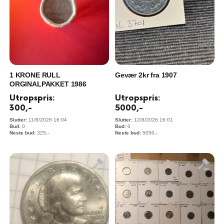
1 KRONE RULL
Gevær 2kr fra 1907
ORGINALPAKKET 1986
Utropspris:
Utropspris:
300
,-
5000
,-
11/8/2026 16:04
12/8/2026 16:01
0
0
325
,-
5050
,-