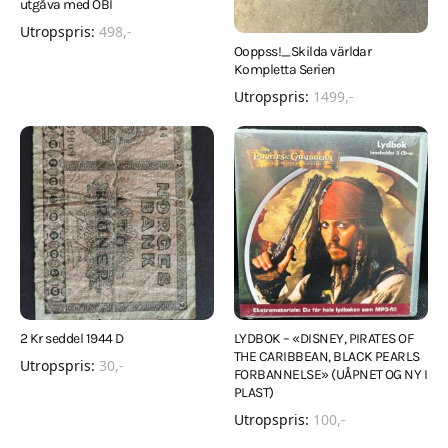
utgåva med OBI
Utropspris:
498
,-
Ooppss!_Skilda världar
Kompletta Serien
Utropspris:
1499
,-
2 Kr seddel 1944 D
LYDBOK – «DISNEY, PIRATES OF
THE CARIBBEAN, BLACK PEARLS
Utropspris:
30
,-
FORBANNELSE» (UÅPNET OG NY I
PLAST)
Utropspris:
100
,-