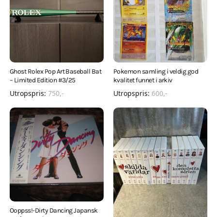
Selg smartere – helt
gratis på QXL.no
På QXL.no kan du selge helt gratis – uten
skjulte kostnader eller provisjon. Opprett
konto, legg ut auksjoner og nå kjøpere som
Ghost Rolex Pop Art Baseball Bat
Pokemon samling i veldig god
faktisk er interessert.
– Limited Edition #3/25
kvalitet funnet i arkiv
Utropspris:
750
,-
Utropspris:
600
,-
Registrer konto
eller
Logg inn
Opprett en konto på få sekunder og legg ut dine første
auksjoner i dag. Ingen gebyrer. Ingen provisjon. Bare ekte
kjøpere.
Lukk vinduet
Ooppss!-Dirty Dancing Japansk