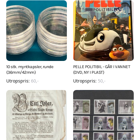
10 stk. myntkapsler, runde
PELLE POLITIBIL - GÅR I VANNET
(36mm/42mm)
(DVD, NY I PLAST)
Utropspris:
60
,-
Utropspris:
50
,-