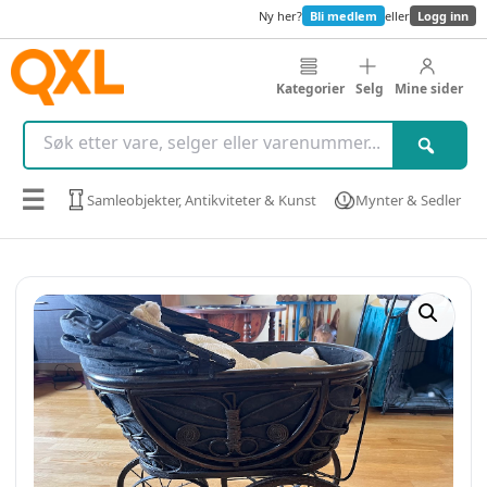
Ny her?
Bli medlem
eller
Logg inn
Kategorier
Selg
Mine sider
☰
Samleobjekter, Antikviteter & Kunst
Mynter & Sedler