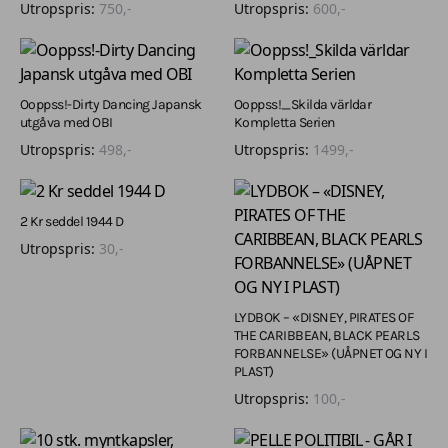
Utropspris:
750
,-
Utropspris:
600
,-
Ooppss!-Dirty Dancing Japansk
Ooppss!_Skilda världar
utgåva med OBI
Kompletta Serien
Utropspris:
498
,-
Utropspris:
1499
,-
2 Kr seddel 1944 D
Utropspris:
30
,-
LYDBOK – «DISNEY, PIRATES OF
THE CARIBBEAN, BLACK PEARLS
FORBANNELSE» (UÅPNET OG NY I
PLAST)
Utropspris:
100
,-