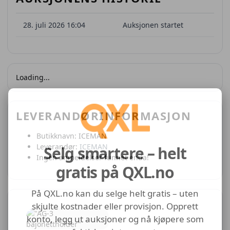
28. juli 2026 16:04
Auksjonen startet
Loading...
LEVERANDØRINFORMASJON
Butikknavn:
ICEMAN
Leverandør:
ICEMAN
Selg smartere – helt
Ingen anmeldelser funnet enda!
gratis på QXL.no
På QXL.no kan du selge helt gratis – uten
skjulte kostnader eller provisjon. Opprett
konto, legg ut auksjoner og nå kjøpere som