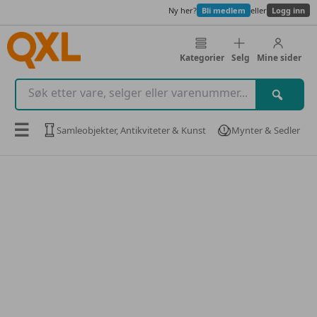
Ny her?
Bli medlem
eller
Logg inn
Kategorier
Selg
Mine sider
☰
Samleobjekter, Antikviteter & Kunst
Mynter & Sedler