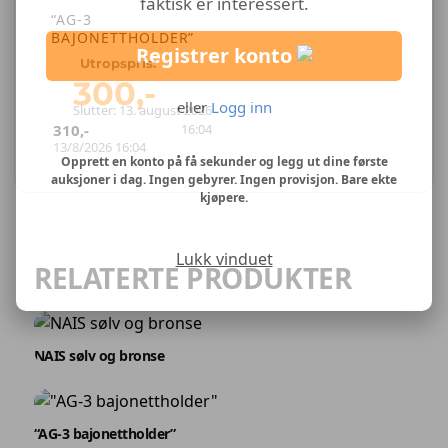
faktisk er interessert.
“AG-3
BAJONETTHOLDER”
Registrer konto
Utropspris:
300
,-
eller
Logg inn
Slutter: 13. august 2026
310
,-
16:04
13/8/2026 16:04
Opprett en konto på få sekunder og legg ut dine første
auksjoner i dag. Ingen gebyrer. Ingen provisjon. Bare ekte
kjøpere.
Lukk vinduet
RELATERTE PRODUKTER
NAIS sølv og bronse
“AG-3 bajonettholder”