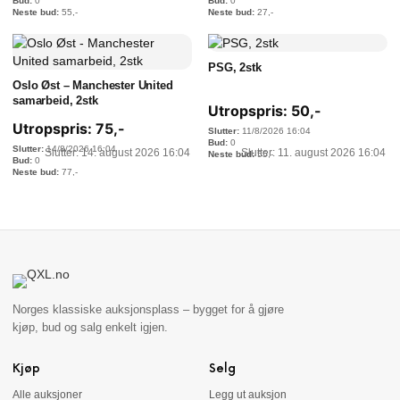
0
0
55
,-
27
,-
PSG, 2stk
Oslo Øst – Manchester United
samarbeid, 2stk
Utropspris:
50
,-
Utropspris:
75
,-
11/8/2026 16:04
0
14/8/2026 16:04
Slutter: 14. august 2026 16:04
Slutter: 11. august 2026 16:04
55
,-
0
77
,-
Norges klassiske auksjonsplass – bygget for å gjøre
kjøp, bud og salg enkelt igjen.
Kjøp
Selg
Alle auksjoner
Legg ut auksjon