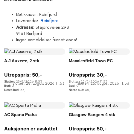
Butikknavn:
Reinfjord
Leverandør:
Reinfjord
Adresse:
Stajordveien 298
9161 Burfjord
Ingen anmeldelser funnet enda!
A.J Auxerre, 2 stk
Macclesfield Town FC
Utropspris:
50
,-
Utropspris:
30
,-
28/8/2026 11:53
25/8/2026 11:53
Slutter: 28. august 2026 11:53
Slutter: 25. august 2026 11:53
0
0
55
,-
35
,-
AC Sparta Praha
Glasgow Rangers 4 stk
Auksjonen er avsluttet
Utropspris:
50
,-