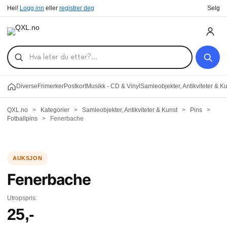
Hei!
Logg inn
eller
registrer deg
Selg
Diverse
Frimerker
Postkort
Musikk - CD & Vinyl
Samleobjekter, Antikviteter & K
QXL.no
>
Kategorier
>
Samleobjekter, Antikviteter & Kunst
>
Pins
>
Fotballpins
>
Fenerbache
Fenerbache
Utropspris:
25
,-