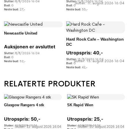
8/8/2026 16:04
11/8/2026 16:04
Slutter: 11. august 2026 16:04
0
0
27
,-
55
,-
Newcastle United
Hard Rock Cafe – Washington
DC
Auksjonen er avsluttet
Utropspris:
40
,-
8/8/2026 16:04
0
13/8/2026 16:04
Slutter: 13. august 2026 16:04
32
,-
0
42
,-
RELATERTE PRODUKTER
Glasgow Rangers 4 stk
SK Rapid Wien
Utropspris:
50
,-
Utropspris:
25
,-
11/8/2026 16:04
10/8/2026 16:04
Slutter: 11. august 2026 16:04
Slutter: 10. august 2026 16:04