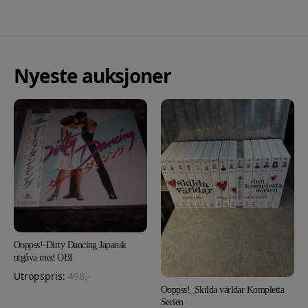
Nyeste auksjoner
Ooppss!-Dirty Dancing Japansk
utgåva med OBI
Utropspris:
498
,-
Ooppss!_Skilda världar Kompletta
Serien