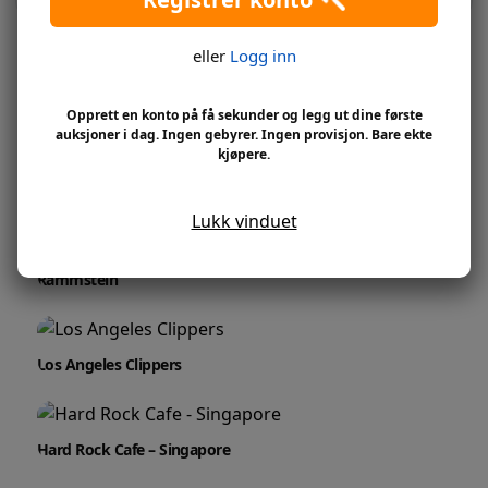
eller
Logg inn
RELATERTE PRODUKTER
Opprett en konto på få sekunder og legg ut dine første
auksjoner i dag. Ingen gebyrer. Ingen provisjon. Bare ekte
kjøpere.
Hard Rock Cafe – Washington DC
Lukk vinduet
Rammstein
Los Angeles Clippers
Hard Rock Cafe – Singapore