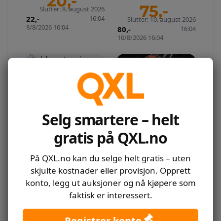
20
,-
75
,-
Slutter: 8. august 2026
22
,-
16:04
Slutter: 10. august 2026
8/8/2026 16:04
80
,-
16:04
10/8/2026 16:04
Selg smartere – helt
FALSKMYNTNER I
SACHSENHAUSEN –
gratis på QXL.no
MORITZ
Auksjonen er
NACHSTERN/RAGNAR
SAN ANTONIO
avsluttet
ARNTZEN
SPURS
25
,-
På QXL.no kan du selge helt gratis – uten
Utropspris:
4/8/2026 16:04
skjulte kostnader eller provisjon. Opprett
20
,-
konto, legg ut auksjoner og nå kjøpere som
Slutter: 15. august 2026
faktisk er interessert.
22
,-
16:04
15/8/2026 16:04
Registrer konto