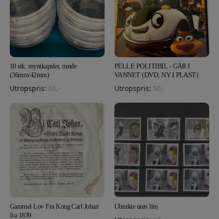
10 stk. myntkapsler, runde
PELLE POLITIBIL - GÅR I
(36mm/42mm)
VANNET (DVD, NY I PLAST)
Utropspris:
60
,-
Utropspris:
50
,-
Gammel Lov Fra Kong Carl Johan
Ubrukte uten lim
fra 1839.