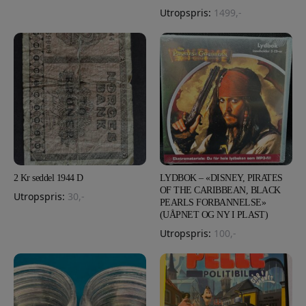
Utropspris:
1499
,-
2 Kr seddel 1944 D
LYDBOK – «DISNEY, PIRATES
OF THE CARIBBEAN, BLACK
Utropspris:
30
,-
PEARLS FORBANNELSE»
(UÅPNET OG NY I PLAST)
Utropspris:
100
,-