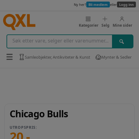
Ny her?
Bli medlem
eller
Logg inn
Kategorier
Selg
Mine sider
☰
Samleobjekter, Antikviteter & Kunst
Mynter & Sedler
Chicago Bulls
UTROPSPRIS:
20
,-