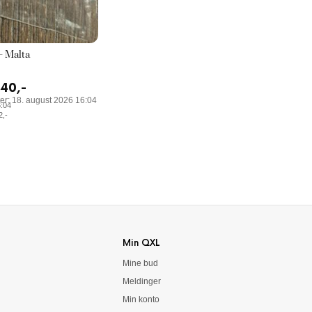
– Malta
40
,-
ter: 18. august 2026 16:04
6:04
2
,-
Min QXL
Mine bud
Meldinger
Min konto