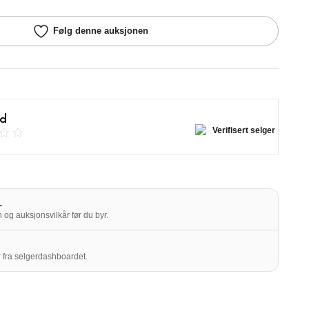
Følg denne auksjonen
rd
Verifisert selger
L
 og auksjonsvilkår før du byr.
 fra selgerdashboardet.