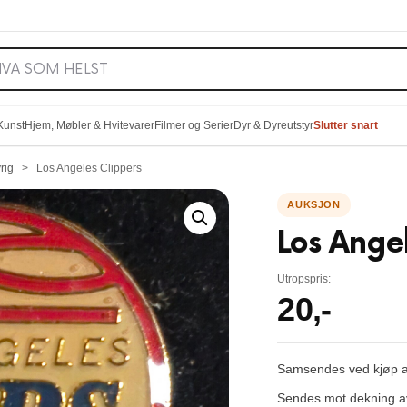
 Kunst
Hjem, Møbler & Hvitevarer
Filmer og Serier
Dyr & Dyreutstyr
Slutter snart
rig
>
Los Angeles Clippers
Los Ange
Utropspris:
20
,-
Samsendes ved kjøp av
Sendes mot dekning av