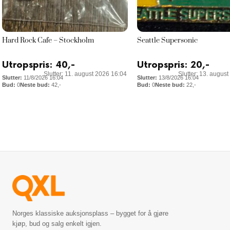
Hard Rock Cafe – Stockholm
Seattle Supersonic
Utropspris:
40
,-
Utropspris:
20
,-
Slutter: 11. august 2026 16:04
Slutter: 13. augus
11/8/2026 16:04
13/8/2026 16:04
0
42
,-
0
22
,-
Norges klassiske auksjonsplass – bygget for å gjøre
kjøp, bud og salg enkelt igjen.