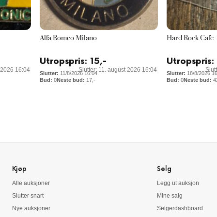
Alfa Romeo Milano
Hard Rock Cafe 
Utropspris:
15
,-
Utropspris:
t 2026 16:04
Slutter: 11. august 2026 16:04
Slut
11/8/2026 16:04
18/8/2026 1
0
17
,-
0
4
Kjøp
Selg
Alle auksjoner
Legg ut auksjon
Slutter snart
Mine salg
Nye auksjoner
Selgerdashboard