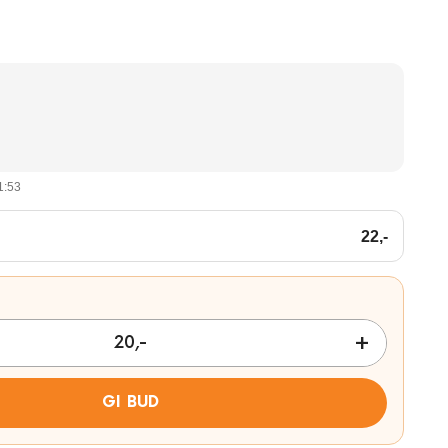
1:53
22
,-
GI BUD