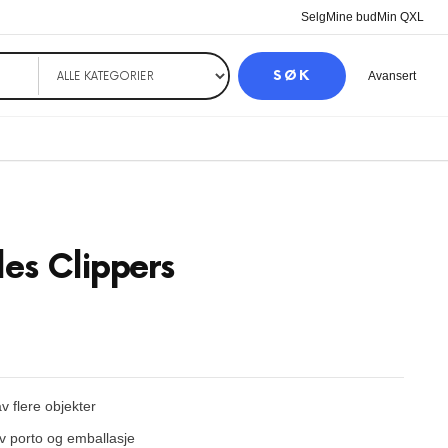
Selg
Mine bud
Min QXL
SØK
Avansert
les Clippers
 flere objekter
 porto og emballasje