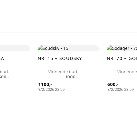
faktisk er interessert.
Registrer konto
eller
Logg inn
tt en konto på få sekunder og legg ut dine første auksjoner i dag. Ingen ge
LA
NR. 15 – SOUDSKY
NR. 70 – G
Ingen provisjon. Bare ekte kjøpere.
bud:
Vinnende bud:
Vinnende
500
,-
1000
,-
Lukk vinduet
1100
,-
600
,-
8/2/2026 23:59
8/2/2026 23:59