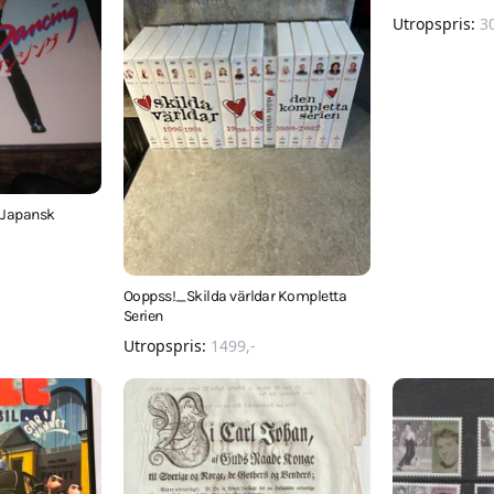
Utropspris:
3
 Japansk
Ooppss!_Skilda världar Kompletta
Serien
Utropspris:
1499
,-