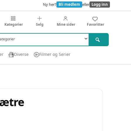
Ny her?
Bli medlem
eller
Logg inn
Kategorier
Selg
Mine sider
Favoritter
er
Diverse
Filmer og Serier
Sætre