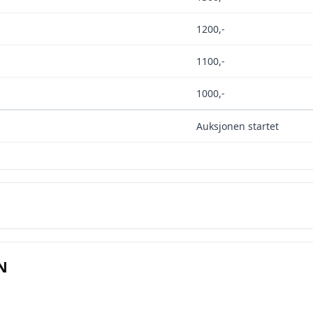
1200
,-
1100
,-
1000
,-
Auksjonen startet
lg smartere – helt gratis på QXL
N
QXL.no kan du selge helt gratis – uten skjulte kostnader e
ovisjon. Opprett konto, legg ut auksjoner og nå kjøpere 