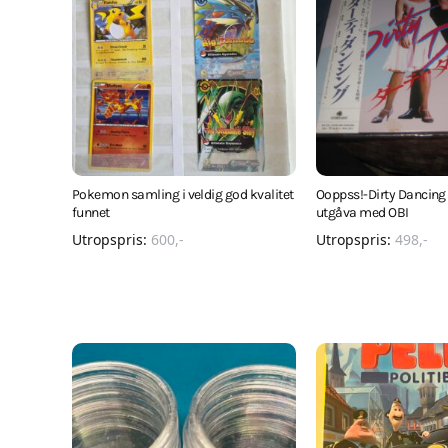
Pokemon samling i veldig god kvalitet
Ooppss!-Dirty Dancing
funnet
utgåva med OBI
Utropspris:
600
,-
Utropspris:
498
,-