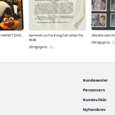
 I VANNET (DVD,
Gammel Lov Fra Kong Carl Johan fra
Ubrukte uten li
1839.
Utropspris:
6
Utropspris:
20
,-
Kundesenter
Personvern
Kundevilkår
Nyhetsbrev