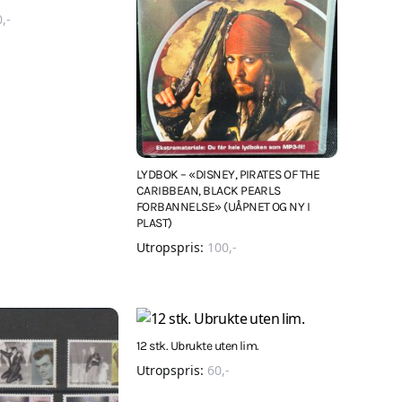
0
,-
LYDBOK – «DISNEY, PIRATES OF THE
CARIBBEAN, BLACK PEARLS
FORBANNELSE» (UÅPNET OG NY I
PLAST)
Utropspris:
100
,-
12 stk. Ubrukte uten lim.
Utropspris:
60
,-