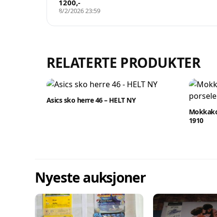
1200
,-
8/2/2026 23:59
RELATERTE PRODUKTER
Asics sko herre 46 – HELT NY
Mokkakop
1910
Nyeste auksjoner