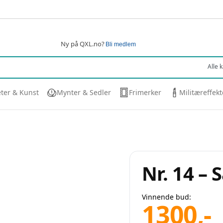
Ny på QXL.no?
Bli medlem
eter & Kunst
Mynter & Sedler
Frimerker
Militæreffekt
Nr. 14 – 
Vinnende bud:
1300
,-