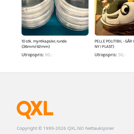
10 stk. myntkapsler, runde
PELLE POLITIBIL - GÅR
(36mm/42mm)
NY I PLAST)
Utropspris:
60
,-
Utropspris:
50
,-
Copyright © 1999-2026 QXL.NO Nettauksjoner