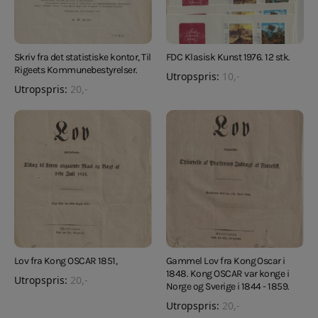
Skriv fra det statistiske kontor, Til
FDC Klasisk Kunst 1976. 12 stk.
Rigeets Kommunebestyrelser.
Utropspris:
10
,-
Utropspris:
20
,-
Lov fra Kong OSCAR 1851,
Gammel Lov fra Kong Oscar i
1848. Kong OSCAR var konge i
Utropspris:
20
,-
Norge og Sverige i 1844 - 1859.
Utropspris:
20
,-