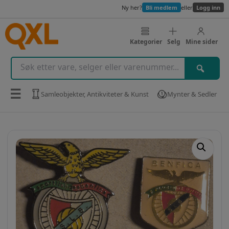
Ny her?
Bli medlem
eller
Logg inn
Kategorier
Selg
Mine sider
☰
Samleobjekter, Antikviteter & Kunst
Mynter & Sedler