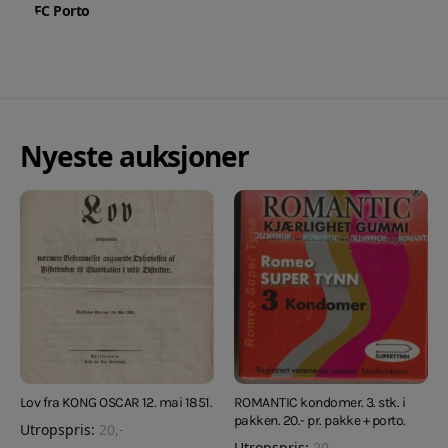
FC Porto
Nyeste auksjoner
Lov fra KONG OSCAR 12. mai 1851.
ROMANTIC kondomer. 3. stk. i
pakken. 20.- pr. pakke + porto.
Utropspris:
20
,-
Utropspris:
20
,-