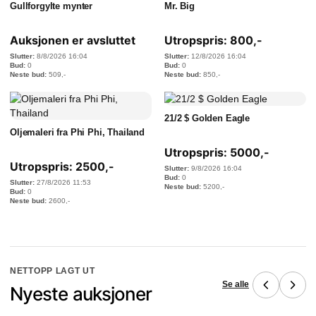
Gullforgylte mynter
Mr. Big
Auksjonen er avsluttet
Utropspris:
800
,-
8/8/2026 16:04
12/8/2026 16:04
0
0
509
,-
850
,-
21/2 $ Golden Eagle
Oljemaleri fra Phi Phi, Thailand
Utropspris:
5000
,-
Utropspris:
2500
,-
9/8/2026 16:04
0
27/8/2026 11:53
5200
,-
0
2600
,-
NETTOPP LAGT UT
Se alle
Nyeste auksjoner