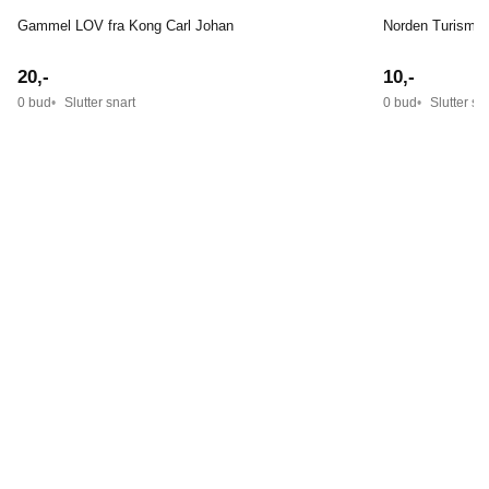
Gammel LOV fra Kong Carl Johan
Norden Turisme 
20
,-
10
,-
0 bud
Slutter snart
0 bud
Slutter sn