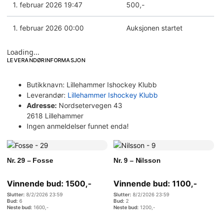
1. februar 2026 19:47
500
,-
1. februar 2026 00:00
Auksjonen startet
Loading...
LEVERANDØRINFORMASJON
Butikknavn:
Lillehammer Ishockey Klubb
Leverandør:
Lillehammer Ishockey Klubb
Adresse:
Nordsetervegen 43
2618 Lillehammer
Ingen anmeldelser funnet enda!
Nr. 29 – Fosse
Nr. 9 – Nilsson
Vinnende bud:
1500
,-
Vinnende bud:
1100
,-
8/2/2026 23:59
8/2/2026 23:59
6
2
1600
,-
1200
,-